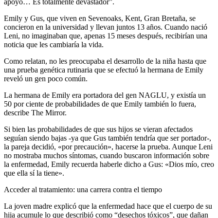
apoyo… Es totalmente devastador”.
Emily y Gus, que viven en Sevenoaks, Kent, Gran Bretaña, se
concieron en la universidad y llevan juntos 13 años. Cuando nació
Leni, no imaginaban que, apenas 15 meses después, recibirían una
noticia que les cambiaría la vida.
Como relatan, no les preocupaba el desarrollo de la niña hasta que
una prueba genética rutinaria que se efectuó la hermana de Emily
reveló un gen poco común.
La hermana de Emily era portadora del gen NAGLU, y existía un
50 por ciente de probabilidades de que Emily también lo fuera,
describe The Mirror.
Si bien las probabilidades de que sus hijos se vieran afectados
seguían siendo bajas -ya que Gus también tendría que ser portador-,
la pareja decidió, «por precaución», hacerse la prueba. Aunque Leni
no mostraba muchos síntomas, cuando buscaron información sobre
la enfermedad, Emily recuerda haberle dicho a Gus: «Dios mío, creo
que ella sí la tiene».
Acceder al tratamiento: una carrera contra el tiempo
La joven madre explicó que la enfermedad hace que el cuerpo de su
hija acumule lo que describió como “desechos tóxicos”, que dañan