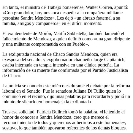
En tanto, el ministro de Trabajo bonaerense, Walter Correa, apuntó:
«Con gran dolor, hoy nos toca despedir a la compañera militante
peronista Sandra Mendoza». Les dejó «un abrazo fraternal a su
familia, amigos y compañeros» en el difícil momento.
El exintendente de Morón, Martín Sabbatella, también lamentó el
fallecimiento de Mendoza, a quien definió como «una gran dirigente
y una militante comprometida con su Pueblo».
La exdiputada nacional de Chaco Sandra Mendoza, quien era
exesposa del senador y exgobernador chaqueño Jorge Capitanich,
estaba internada en terapia intensiva en una clínica porteña. La
información de su muerte fue confirmada por el Partido Justicialista
de Chaco.
La noticia se conoció este miércoles durante el debate por la reforma
laboral en el Senado. Fue la senadora Juliana Di Tullio quien lo
comunicó en el recinto, dijo unas palabras para recordarla y pidió un
minuto de silencio en homenaje a la exdiputada.
Tras esa solicitud, Patricia Bullrich tomó la palabra. «He tenido el
honor de conocer a Sandra Mendoza, creo que merece el
reconocimiento de todos y queremos adherirnos a este homenaje»,
sostuvo, lo que también apoyaron referentes de los demás bloques.