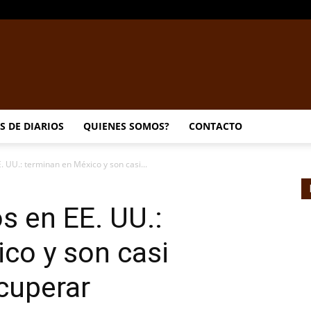
EL
S DE DIARIOS
QUIENES SOMOS?
CONTACTO
. UU.: terminan en México y son casi...
DORADILLO
s en EE. UU.:
co y son casi
cuperar
RADIO