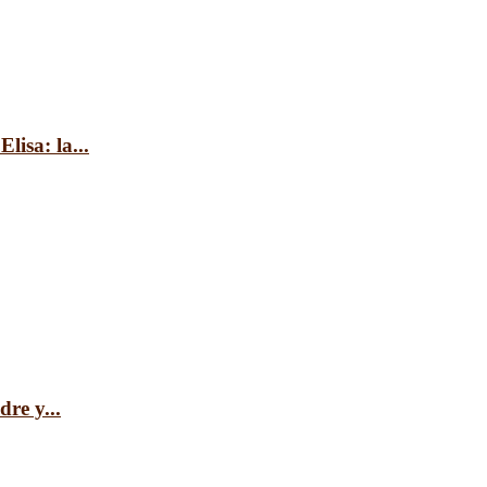
lisa: la...
re y...