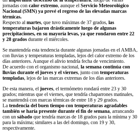
jornadas con
calor extremo
, aunque el
Servicio Meteorológico
Nacional (SMN) ya prevé el regreso de las elevadas marcas
térmicas.
Respecto al
martes
, que tuvo máximas de 37 grados,
las
temperaturas bajaron drásticamente luego de algunas
precipitaciones, en su mayoría levas, ya que rondaron entre 22
y 28 grados
durante el miércoles.
Se mantendría esta tendencia durante algunas jornadas en el AMBA,
con lluvias y temperaturas templadas, lejos del calor extremo de los
días anteriores. Aunque el alivio tendría fecha de vencimiento.
De acuerdo con el organismo nacional,
la semana continúa con
lluvias durante el jueves y el viernes
, junto con
temperaturas
templadas
, lejos de las marcas extremas de los días anteriores.
De esta manera, el
jueves
, el termómetro rondará entre 23 y 30
grados; mientras que el viernes, que tendría chaparrones matinales,
se mantendrá con marcas térmicas de entre 18 y 29 grados.
La
tendencia del buen tiempo con temperaturas agradables
también se haría presente durante el fin de semana
, arrancando
con un
sábado
que tendría marcas de 18 grados para la mínima y 30
para la máxima; similares a las del domingo, con 19 y 30,
respectivamente.