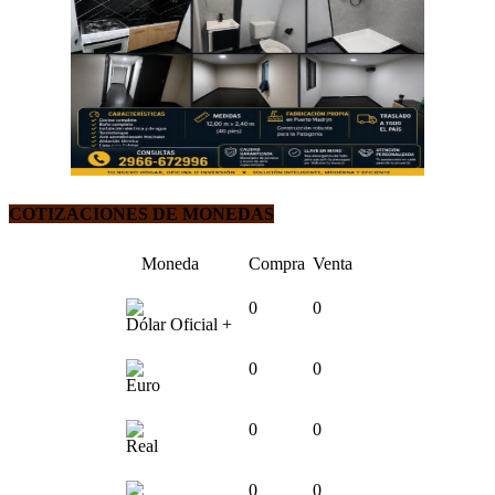
COTIZACIONES DE MONEDAS
Moneda
Compra
Venta
0
0
Dólar Oficial +
0
0
Euro
0
0
Real
0
0