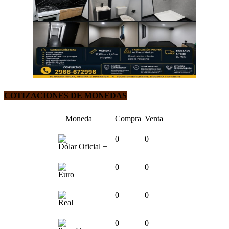
COTIZACIONES DE MONEDAS
Moneda
Compra
Venta
0
0
Dólar Oficial +
0
0
Euro
0
0
Real
0
0