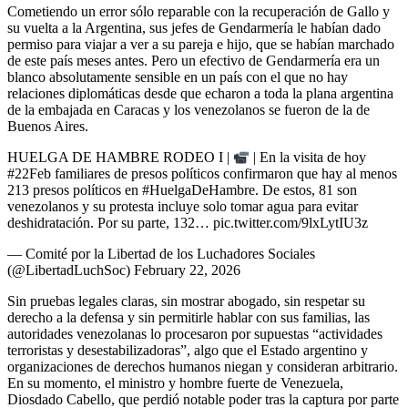
Cometiendo un error sólo reparable con la recuperación de Gallo y
su vuelta a la Argentina, sus jefes de Gendarmería le habían dado
permiso para viajar a ver a su pareja e hijo, que se habían marchado
de este país meses antes. Pero un efectivo de Gendarmería era un
blanco absolutamente sensible en un país con el que no hay
relaciones diplomáticas desde que echaron a toda la plana argentina
de la embajada en Caracas y los venezolanos se fueron de la de
Buenos Aires.
HUELGA DE HAMBRE RODEO I |
| En la visita de hoy
#22Feb familiares de presos políticos confirmaron que hay al menos
213 presos políticos en #HuelgaDeHambre. De estos, 81 son
venezolanos y su protesta incluye solo tomar agua para evitar
deshidratación. Por su parte, 132… pic.twitter.com/9lxLytIU3z
— Comité por la Libertad de los Luchadores Sociales
(@LibertadLuchSoc) February 22, 2026
Sin pruebas legales claras, sin mostrar abogado, sin respetar su
derecho a la defensa y sin permitirle hablar con sus familias, las
autoridades venezolanas lo procesaron por supuestas “actividades
terroristas y desestabilizadoras”, algo que el Estado argentino y
organizaciones de derechos humanos niegan y consideran arbitrario.
En su momento, el ministro y hombre fuerte de Venezuela,
Diosdado Cabello, que perdió notable poder tras la captura por parte