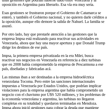
unas gestiones que podrían haberse dado entre Venezuela y la
oposición en Argentina para liberarlo. Esa vía era muy seria.
Esas gestiones se frustraron porque el Gobierno de Catamarca se
enteró, y también el Gobierno nacional, y no quieren darle créditos a
la oposición, aunque ello demore la salida de Nahuel. La familia se
asustó.
Por otro lado, hay que prestarle atención a las gestiones que la
empresa Impsa está realizando para reactivar sus actividades en
Venezuela, ahora que hay una mayor apertura y que Donald Trump
dirige los destinos de ese país.
Impsa, la primera empresa privatizada en la era Milei, busca
reactivar sus negocios en Venezuela en referencia a diez turbinas
que en 2008 había comprometido la empresa de Pescarmona a ese
país, diseñadas y fabricadas acá.
Las mismas iban a ser destinadas a la empresa hidroeléctrica
venezolana Tocoma. Pero entre las sanciones internacionales
impuestas a Venezuela por Estados Unidos, que podrían implicar
violaciones para la empresa argentina que había comprometido un
negocio con el chavismo por U$S 520 millones, y los problemas de
la economía venezolana y argentina, las turbinas no llegaron
completas en su totalidad y quedaron terminadas en Mendoza.
Impsa ahora inició gestiones para cobrar la deuda que mantiene