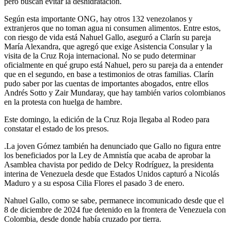
pero buscan evitar la deshidratación.
Según esta importante ONG, hay otros 132 venezolanos y
extranjeros que no toman agua ni consumen alimentos. Entre estos,
con riesgo de vida está Nahuel Gallo, aseguró a Clarín su pareja
María Alexandra, que agregó que exige Asistencia Consular y la
visita de la Cruz Roja internacional. No se pudo determinar
oficialmente en qué grupo está Nahuel, pero su pareja da a entender
que en el segundo, en base a testimonios de otras familias. Clarín
pudo saber por las cuentas de importantes abogados, entre ellos
Andrés Sotto y Zair Mundaray, que hay también varios colombianos
en la protesta con huelga de hambre.
Este domingo, la edición de la Cruz Roja llegaba al Rodeo para
constatar el estado de los presos.
.La joven Gómez también ha denunciado que Gallo no figura entre
los beneficiados por la Ley de Amnistía que acaba de aprobar la
Asamblea chavista por pedido de Delcy Rodríguez, la presidenta
interina de Venezuela desde que Estados Unidos capturó a Nicolás
Maduro y a su esposa Cilia Flores el pasado 3 de enero.
Nahuel Gallo, como se sabe, permanece incomunicado desde que el
8 de diciembre de 2024 fue detenido en la frontera de Venezuela con
Colombia, desde donde había cruzado por tierra.