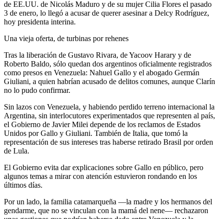
de EE.UU. de Nicolás Maduro y de su mujer Cilia Flores el pasado
3 de enero, lo llegó a acusar de querer asesinar a Delcy Rodríguez,
hoy presidenta interina.
Una vieja oferta, de turbinas por rehenes
Tras la liberación de Gustavo Rivara, de Yacoov Harary y de
Roberto Baldo, sólo quedan dos argentinos oficialmente registrados
como presos en Venezuela: Nahuel Gallo y el abogado Germán
Giuliani, a quien habrían acusado de delitos comunes, aunque Clarín
no lo pudo confirmar.
Sin lazos con Venezuela, y habiendo perdido terreno internacional la
Argentina, sin interlocutores experimentados que representen al país,
el Gobierno de Javier Milei depende de los reclamos de Estados
Unidos por Gallo y Giuliani. También de Italia, que tomó la
representación de sus intereses tras haberse retirado Brasil por orden
de Lula.
El Gobierno evita dar explicaciones sobre Gallo en público, pero
algunos temas a mirar con atención estuvieron rondando en los
últimos días.
Por un lado, la familia catamarqueña —la madre y los hermanos del
gendarme, que no se vinculan con la mamá del nene— rechazaron