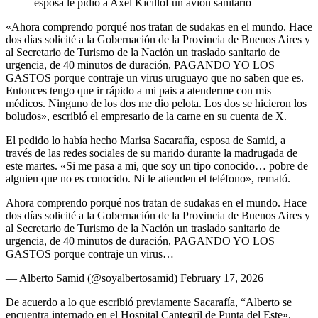
esposa le pidió a Axel Kicillof un avión sanitario
«Ahora comprendo porqué nos tratan de sudakas en el mundo. Hace
dos días solicité a la Gobernación de la Provincia de Buenos Aires y
al Secretario de Turismo de la Nación un traslado sanitario de
urgencia, de 40 minutos de duración, PAGANDO YO LOS
GASTOS porque contraje un virus uruguayo que no saben que es.
Entonces tengo que ir rápido a mi pais a atenderme con mis
médicos. Ninguno de los dos me dio pelota. Los dos se hicieron los
boludos», escribió el empresario de la carne en su cuenta de X.
El pedido lo había hecho Marisa Sacarafía, esposa de Samid, a
través de las redes sociales de su marido durante la madrugada de
este martes. «Si me pasa a mi, que soy un tipo conocido… pobre de
alguien que no es conocido. Ni le atienden el teléfono», remató.
Ahora comprendo porqué nos tratan de sudakas en el mundo. Hace
dos días solicité a la Gobernación de la Provincia de Buenos Aires y
al Secretario de Turismo de la Nación un traslado sanitario de
urgencia, de 40 minutos de duración, PAGANDO YO LOS
GASTOS porque contraje un virus…
— Alberto Samid (@soyalbertosamid) February 17, 2026
De acuerdo a lo que escribió previamente Sacarafía, “Alberto se
encuentra internado en el Hospital Cantegril de Punta del Este».