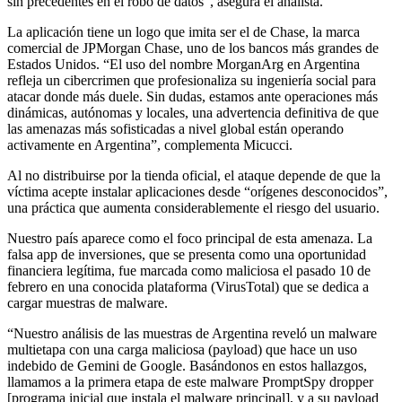
sin precedentes en el robo de datos”, asegura el analista.
La aplicación tiene un logo que imita ser el de Chase, la marca
comercial de JPMorgan Chase, uno de los bancos más grandes de
Estados Unidos. “El uso del nombre MorganArg en Argentina
refleja un cibercrimen que profesionaliza su ingeniería social para
atacar donde más duele. Sin dudas, estamos ante operaciones más
dinámicas, autónomas y locales, una advertencia definitiva de que
las amenazas más sofisticadas a nivel global están operando
activamente en Argentina”, complementa Micucci.
Al no distribuirse por la tienda oficial, el ataque depende de que la
víctima acepte instalar aplicaciones desde “orígenes desconocidos”,
una práctica que aumenta considerablemente el riesgo del usuario.
Nuestro país aparece como el foco principal de esta amenaza. La
falsa app de inversiones, que se presenta como una oportunidad
financiera legítima, fue marcada como maliciosa el pasado 10 de
febrero en una conocida plataforma (VirusTotal) que se dedica a
cargar muestras de malware.
“Nuestro análisis de las muestras de Argentina reveló un malware
multietapa con una carga maliciosa (payload) que hace un uso
indebido de Gemini de Google. Basándonos en estos hallazgos,
llamamos a la primera etapa de este malware PromptSpy dropper
[programa inicial que instala el malware principal], y a su payload