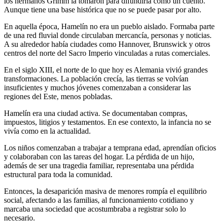
los hermanos Grimm la tomaron para difundirla como un cuento.
Aunque tiene una base histórica que no se puede pasar por alto.
En aquella época, Hamelín no era un pueblo aislado. Formaba parte
de una red fluvial donde circulaban mercancía, personas y noticias.
A su alrededor había ciudades como Hannover, Brunswick y otros
centros del norte del Sacro Imperio vinculadas a rutas comerciales.
En el siglo XIII, el norte de lo que hoy es Alemania vivió grandes
transformaciones. La población crecía, las tierras se volvían
insuficientes y muchos jóvenes comenzaban a considerar las
regiones del Este, menos pobladas.
Hamelín era una ciudad activa. Se documentaban compras,
impuestos, litigios y testamentos. En ese contexto, la infancia no se
vivía como en la actualidad.
Los niños comenzaban a trabajar a temprana edad, aprendían oficios
y colaboraban con las tareas del hogar. La pérdida de un hijo,
además de ser una tragedia familiar, representaba una pérdida
estructural para toda la comunidad.
Entonces, la desaparición masiva de menores rompía el equilibrio
social, afectando a las familias, al funcionamiento cotidiano y
marcaba una sociedad que acostumbraba a registrar solo lo
necesario.