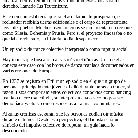
localizar tierras, reunir colonos y fundar nuevas aldeas bajo el
derecho, llamado Ius Teutonicum.
Este derecho establecía que, si el asentamiento prosperaba, el
reclutador recibiría tierras adicionales o el cargo de representante
legal del pueblo. Muchos asentamientos se documentan en regiones
como Silesia, Bohemia y Prusia. Pero si el proyecto fracasaba o no
quedaba registrado, su historia podía desaparecer.
Un episodio de trance colectivo interpretado como ruptura social
Hay teorías que buscaron causas más metafóricas. Una de ellas
conecta este caso con los brotes de danza maníaca documentados en
varias regiones de Europa.
En 1237 se registró en Érfurt un episodio en el que un grupo de
personas, principalmente jóvenes, bailó durante horas en trance, sin
razón. Estos comportamientos colectivos conocidos como dancing
mania o chorea sancti viti, se interpretan a veces como posesión
demoníaca y, otras, como respuestas a traumas comunitarios.
Algunas crónicas aseguran que las personas podían oír música
durante el trance. Desde esta perspectiva, el flautista sería un
símbolo del impulso colectivo de ruptura, un guía hacia lo
desconocido.