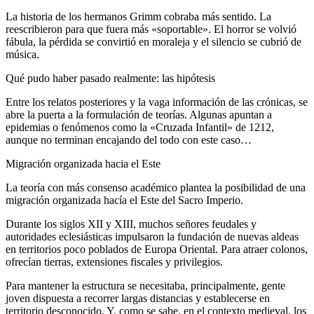
La historia de los hermanos Grimm cobraba más sentido. La
reescribieron para que fuera más «soportable». El horror se volvió
fábula, la pérdida se convirtió en moraleja y el silencio se cubrió de
música.
Qué pudo haber pasado realmente: las hipótesis
Entre los relatos posteriores y la vaga información de las crónicas, se
abre la puerta a la formulación de teorías. Algunas apuntan a
epidemias o fenómenos como la «Cruzada Infantil» de 1212,
aunque no terminan encajando del todo con este caso…
Migración organizada hacia el Este
La teoría con más consenso académico plantea la posibilidad de una
migración organizada hacía el Este del Sacro Imperio.
Durante los siglos XII y XIII, muchos señores feudales y
autoridades eclesiásticas impulsaron la fundación de nuevas aldeas
en territorios poco poblados de Europa Oriental. Para atraer colonos,
ofrecían tierras, extensiones fiscales y privilegios.
Para mantener la estructura se necesitaba, principalmente, gente
joven dispuesta a recorrer largas distancias y establecerse en
territorio desconocido. Y, como se sabe, en el contexto medieval, los