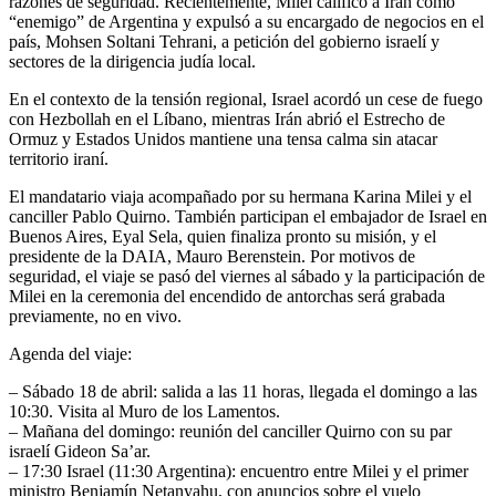
razones de seguridad. Recientemente, Milei calificó a Irán como
“enemigo” de Argentina y expulsó a su encargado de negocios en el
país, Mohsen Soltani Tehrani, a petición del gobierno israelí y
sectores de la dirigencia judía local.
En el contexto de la tensión regional, Israel acordó un cese de fuego
con Hezbollah en el Líbano, mientras Irán abrió el Estrecho de
Ormuz y Estados Unidos mantiene una tensa calma sin atacar
territorio iraní.
El mandatario viaja acompañado por su hermana Karina Milei y el
canciller Pablo Quirno. También participan el embajador de Israel en
Buenos Aires, Eyal Sela, quien finaliza pronto su misión, y el
presidente de la DAIA, Mauro Berenstein. Por motivos de
seguridad, el viaje se pasó del viernes al sábado y la participación de
Milei en la ceremonia del encendido de antorchas será grabada
previamente, no en vivo.
Agenda del viaje:
– Sábado 18 de abril: salida a las 11 horas, llegada el domingo a las
10:30. Visita al Muro de los Lamentos.
– Mañana del domingo: reunión del canciller Quirno con su par
israelí Gideon Sa’ar.
– 17:30 Israel (11:30 Argentina): encuentro entre Milei y el primer
ministro Benjamín Netanyahu, con anuncios sobre el vuelo