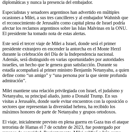
diplomáticas y nunca la presencia del embajador.
Especialistas y senadores argentinos han advertido en múltiples
ocasiones a Milei, a sus tres cancilleres y al embajador Wahnish que
el reconocimiento de Jerusalén como capital plena de Israel podría
afectar los reclamos argentinos sobre las Islas Malvinas en la ONU.
El presidente ha tomado nota de estas alertas.
Este será el tercer viaje de Milei a Israel, donde será el primer
presidente extranjero en encender la antorcha en el Monte Herzl
durante la celebración del Día de la Independencia nacional.
Además, será distinguido en varias oportunidades por autoridades
israelíes, un hecho que le genera gran satisfacción. Durante su
estadía acompañará al primer ministro Benjamín Netanyahu, a quien
define como “un amigo” y “una persona por la que siente profunda
admiración”.
Milei mantiene una relación privilegiada con Israel, el judaísmo y
Netanyahu, su principal aliado, junto a Donald Trump. En sus
visitas a Jerusalén, donde suele evitar encuentros con la oposición o
sectores que representan la diversidad hebrea, ha recibido los
máximos honores de parte de Netanyahu y grupos ortodoxos.
El viaje, inicialmente previsto en plena guerra en Gaza tras el ataque
terrorista de Hamas el 7 de octubre de 2023, fue postergado por