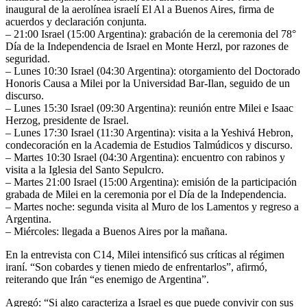
inaugural de la aerolínea israelí El Al a Buenos Aires, firma de
acuerdos y declaración conjunta.
– 21:00 Israel (15:00 Argentina): grabación de la ceremonia del 78°
Día de la Independencia de Israel en Monte Herzl, por razones de
seguridad.
– Lunes 10:30 Israel (04:30 Argentina): otorgamiento del Doctorado
Honoris Causa a Milei por la Universidad Bar-Ilan, seguido de un
discurso.
– Lunes 15:30 Israel (09:30 Argentina): reunión entre Milei e Isaac
Herzog, presidente de Israel.
– Lunes 17:30 Israel (11:30 Argentina): visita a la Yeshivá Hebron,
condecoración en la Academia de Estudios Talmúdicos y discurso.
– Martes 10:30 Israel (04:30 Argentina): encuentro con rabinos y
visita a la Iglesia del Santo Sepulcro.
– Martes 21:00 Israel (15:00 Argentina): emisión de la participación
grabada de Milei en la ceremonia por el Día de la Independencia.
– Martes noche: segunda visita al Muro de los Lamentos y regreso a
Argentina.
– Miércoles: llegada a Buenos Aires por la mañana.
En la entrevista con C14, Milei intensificó sus críticas al régimen
iraní. “Son cobardes y tienen miedo de enfrentarlos”, afirmó,
reiterando que Irán “es enemigo de Argentina”.
Agregó: “Si algo caracteriza a Israel es que puede convivir con sus