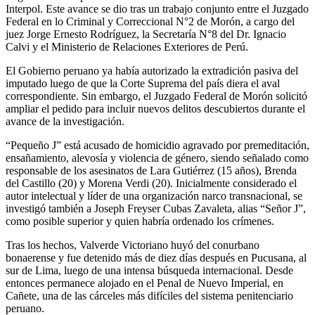
Interpol. Este avance se dio tras un trabajo conjunto entre el Juzgado
Federal en lo Criminal y Correccional N°2 de Morón, a cargo del
juez Jorge Ernesto Rodríguez, la Secretaría N°8 del Dr. Ignacio
Calvi y el Ministerio de Relaciones Exteriores de Perú.
El Gobierno peruano ya había autorizado la extradición pasiva del
imputado luego de que la Corte Suprema del país diera el aval
correspondiente. Sin embargo, el Juzgado Federal de Morón solicitó
ampliar el pedido para incluir nuevos delitos descubiertos durante el
avance de la investigación.
“Pequeño J” está acusado de homicidio agravado por premeditación,
ensañamiento, alevosía y violencia de género, siendo señalado como
responsable de los asesinatos de Lara Gutiérrez (15 años), Brenda
del Castillo (20) y Morena Verdi (20). Inicialmente considerado el
autor intelectual y líder de una organización narco transnacional, se
investigó también a Joseph Freyser Cubas Zavaleta, alias “Señor J”,
como posible superior y quien habría ordenado los crímenes.
Tras los hechos, Valverde Victoriano huyó del conurbano
bonaerense y fue detenido más de diez días después en Pucusana, al
sur de Lima, luego de una intensa búsqueda internacional. Desde
entonces permanece alojado en el Penal de Nuevo Imperial, en
Cañete, una de las cárceles más difíciles del sistema penitenciario
peruano.