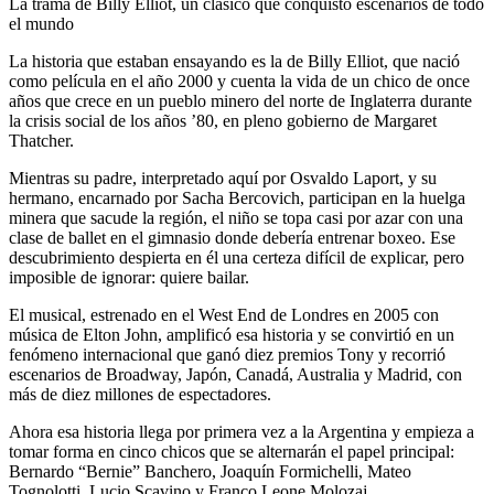
La trama de Billy Elliot, un clásico que conquistó escenarios de todo
el mundo
La historia que estaban ensayando es la de Billy Elliot, que nació
como película en el año 2000 y cuenta la vida de un chico de once
años que crece en un pueblo minero del norte de Inglaterra durante
la crisis social de los años ’80, en pleno gobierno de Margaret
Thatcher.
Mientras su padre, interpretado aquí por Osvaldo Laport, y su
hermano, encarnado por Sacha Bercovich, participan en la huelga
minera que sacude la región, el niño se topa casi por azar con una
clase de ballet en el gimnasio donde debería entrenar boxeo. Ese
descubrimiento despierta en él una certeza difícil de explicar, pero
imposible de ignorar: quiere bailar.
El musical, estrenado en el West End de Londres en 2005 con
música de Elton John, amplificó esa historia y se convirtió en un
fenómeno internacional que ganó diez premios Tony y recorrió
escenarios de Broadway, Japón, Canadá, Australia y Madrid, con
más de diez millones de espectadores.
Ahora esa historia llega por primera vez a la Argentina y empieza a
tomar forma en cinco chicos que se alternarán el papel principal:
Bernardo “Bernie” Banchero, Joaquín Formichelli, Mateo
Tognolotti, Lucio Scavino y Franco Leone Molozaj.