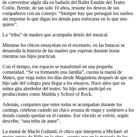
de convertirse algún día en bailarín del Ballet Estable del Teatro
Colón. Bernie, de tan solo 10 años, resume los deseos de sus
compañeros con un consejo: “Siempre hay que perseguir los sueños
sin importar lo que digan los demás para enfocarse en lo que uno
quiere”.
La “tribu” de madres que acompaña detrás del musical
Mientras los chicos ensayaban en el escenario, en las butacas se
desarrolla la historia de las madres que esperan durante horas
mientras sus hijos practican.
Con el tiempo, ese espacio se transformó en una pequeña
comunidad. “Se va formando una familia”, cuenta la mamá de
Mateo, que viaja todos los días desde Magdalena después de que su
hijo sale del colegio para llegar a los ensayos. Hace años que su
rutina gira alrededor del teatro. Su hijo antes participó en
producciones como Matilda y School of Rock.
Además, comparten que entre todas se acompañan durante los
castings, celebran cuando un chico avanza de etapa y sostienen a los
demás cuando quedan en el camino. Ese vínculo se volvió, según
describe, “una tribu de amor”.
La mamá de Machi Gulland, el chico que interpreta a Michael -el
mejor amigo de Billy en la obra-, cuenta que en la mayoría de los