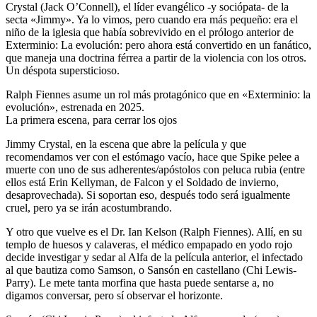
Crystal (Jack O’Connell), el líder evangélico -y sociópata- de la
secta «Jimmy». Ya lo vimos, pero cuando era más pequeño: era el
niño de la iglesia que había sobrevivido en el prólogo anterior de
Exterminio: La evolución: pero ahora está convertido en un fanático,
que maneja una doctrina férrea a partir de la violencia con los otros.
Un déspota supersticioso.
Ralph Fiennes asume un rol más protagónico que en «Exterminio: la
evolución», estrenada en 2025.
La primera escena, para cerrar los ojos
Jimmy Crystal, en la escena que abre la película y que
recomendamos ver con el estómago vacío, hace que Spike pelee a
muerte con uno de sus adherentes/apóstolos con peluca rubia (entre
ellos está Erin Kellyman, de Falcon y el Soldado de invierno,
desaprovechada). Si soportan eso, después todo será igualmente
cruel, pero ya se irán acostumbrando.
Y otro que vuelve es el Dr. Ian Kelson (Ralph Fiennes). Allí, en su
templo de huesos y calaveras, el médico empapado en yodo rojo
decide investigar y sedar al Alfa de la película anterior, el infectado
al que bautiza como Samson, o Sansón en castellano (Chi Lewis-
Parry). Le mete tanta morfina que hasta puede sentarse a, no
digamos conversar, pero sí observar el horizonte.