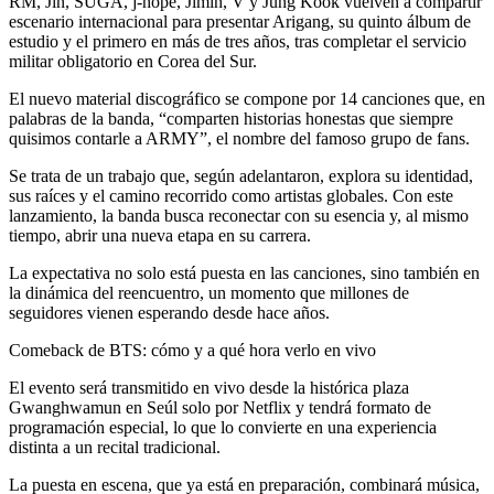
RM, Jin, SUGA, j-hope, Jimin, V y Jung Kook vuelven a compartir
escenario internacional para presentar Arigang, su quinto álbum de
estudio y el primero en más de tres años, tras completar el servicio
militar obligatorio en Corea del Sur.
El nuevo material discográfico se compone por 14 canciones que, en
palabras de la banda, “comparten historias honestas que siempre
quisimos contarle a ARMY”, el nombre del famoso grupo de fans.
Se trata de un trabajo que, según adelantaron, explora su identidad,
sus raíces y el camino recorrido como artistas globales. Con este
lanzamiento, la banda busca reconectar con su esencia y, al mismo
tiempo, abrir una nueva etapa en su carrera.
La expectativa no solo está puesta en las canciones, sino también en
la dinámica del reencuentro, un momento que millones de
seguidores vienen esperando desde hace años.
Comeback de BTS: cómo y a qué hora verlo en vivo
El evento será transmitido en vivo desde la histórica plaza
Gwanghwamun en Seúl solo por Netflix y tendrá formato de
programación especial, lo que lo convierte en una experiencia
distinta a un recital tradicional.
La puesta en escena, que ya está en preparación, combinará música,