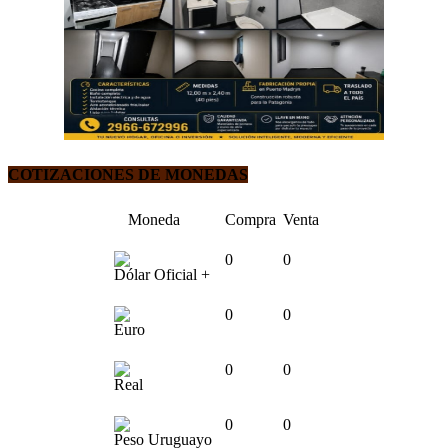
COTIZACIONES DE MONEDAS
Moneda
Compra
Venta
0
0
Dólar Oficial +
0
0
Euro
0
0
Real
0
0
Peso Uruguayo