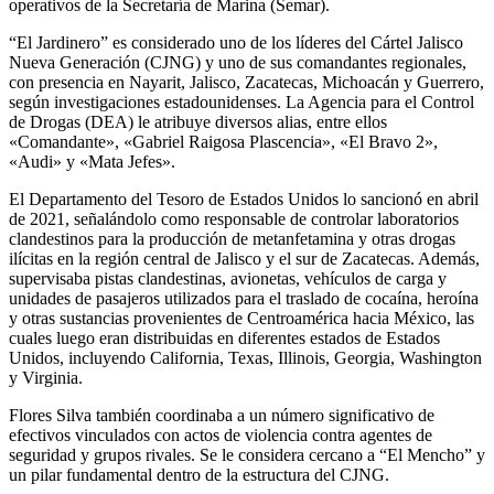
operativos de la Secretaría de Marina (Semar).
“El Jardinero” es considerado uno de los líderes del Cártel Jalisco
Nueva Generación (CJNG) y uno de sus comandantes regionales,
con presencia en Nayarit, Jalisco, Zacatecas, Michoacán y Guerrero,
según investigaciones estadounidenses. La Agencia para el Control
de Drogas (DEA) le atribuye diversos alias, entre ellos
«Comandante», «Gabriel Raigosa Plascencia», «El Bravo 2»,
«Audi» y «Mata Jefes».
El Departamento del Tesoro de Estados Unidos lo sancionó en abril
de 2021, señalándolo como responsable de controlar laboratorios
clandestinos para la producción de metanfetamina y otras drogas
ilícitas en la región central de Jalisco y el sur de Zacatecas. Además,
supervisaba pistas clandestinas, avionetas, vehículos de carga y
unidades de pasajeros utilizados para el traslado de cocaína, heroína
y otras sustancias provenientes de Centroamérica hacia México, las
cuales luego eran distribuidas en diferentes estados de Estados
Unidos, incluyendo California, Texas, Illinois, Georgia, Washington
y Virginia.
Flores Silva también coordinaba a un número significativo de
efectivos vinculados con actos de violencia contra agentes de
seguridad y grupos rivales. Se le considera cercano a “El Mencho” y
un pilar fundamental dentro de la estructura del CJNG.