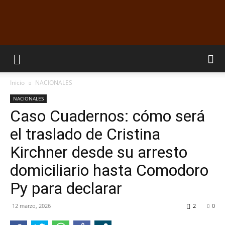
EL
Inicio
NACIONALES
DORADILLO
NACIONALES
Caso Cuadernos: cómo será
el traslado de Cristina
RADIO
Kirchner desde su arresto
domiciliario hasta Comodoro
Py para declarar
12 marzo, 2026
2
0