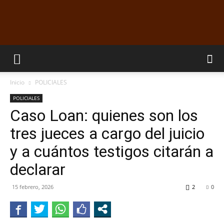
EL
Inicio
POLICIALES
DORADILLO
POLICIALES
Caso Loan: quienes son los
tres jueces a cargo del juicio
RADIO
y a cuántos testigos citarán a
declarar
15 febrero, 2026
2
0