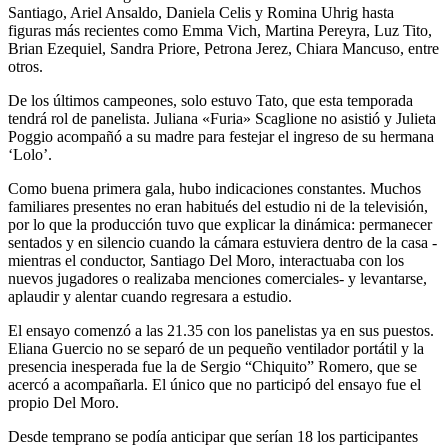
Santiago, Ariel Ansaldo, Daniela Celis y Romina Uhrig hasta
figuras más recientes como Emma Vich, Martina Pereyra, Luz Tito,
Brian Ezequiel, Sandra Priore, Petrona Jerez, Chiara Mancuso, entre
otros.
De los últimos campeones, solo estuvo Tato, que esta temporada
tendrá rol de panelista. Juliana «Furia» Scaglione no asistió y Julieta
Poggio acompañó a su madre para festejar el ingreso de su hermana
‘Lolo’.
Como buena primera gala, hubo indicaciones constantes. Muchos
familiares presentes no eran habitués del estudio ni de la televisión,
por lo que la producción tuvo que explicar la dinámica: permanecer
sentados y en silencio cuando la cámara estuviera dentro de la casa -
mientras el conductor, Santiago Del Moro, interactuaba con los
nuevos jugadores o realizaba menciones comerciales- y levantarse,
aplaudir y alentar cuando regresara a estudio.
El ensayo comenzó a las 21.35 con los panelistas ya en sus puestos.
Eliana Guercio no se separó de un pequeño ventilador portátil y la
presencia inesperada fue la de Sergio “Chiquito” Romero, que se
acercó a acompañarla. El único que no participó del ensayo fue el
propio Del Moro.
Desde temprano se podía anticipar que serían 18 los participantes