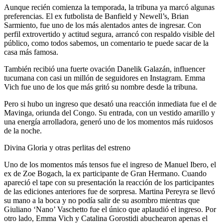
Aunque recién comienza la temporada, la tribuna ya marcó algunas
preferencias. El ex futbolista de Banfield y Newell’s, Brian
Sarmiento, fue uno de los más alentados antes de ingresar. Con
perfil extrovertido y actitud segura, arrancó con respaldo visible del
público, como todos sabemos, un comentario te puede sacar de la
casa más famosa.
También recibió una fuerte ovación Danelik Galazán, influencer
tucumana con casi un millón de seguidores en Instagram. Emma
Vich fue uno de los que más gritó su nombre desde la tribuna.
Pero si hubo un ingreso que desató una reacción inmediata fue el de
Mavinga, oriunda del Congo. Su entrada, con un vestido amarillo y
una energía arrolladora, generó uno de los momentos más ruidosos
de la noche.
Divina Gloria y otras perlitas del estreno
Uno de los momentos más tensos fue el ingreso de Manuel Ibero, el
ex de Zoe Bogach, la ex participante de Gran Hermano. Cuando
apareció el tape con su presentación la reacción de los participantes
de las ediciones anteriores fue de sorpresa. Martina Pereyra se llevó
su mano a la boca y no podía salir de su asombro mientras que
Giuliano ‘Nano’ Vaschetto fue el único que aplaudió el ingreso. Por
otro lado, Emma Vich y Catalina Gorostidi abuchearon apenas el