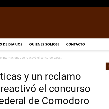
EL
S DE DIARIOS
QUIENES SOMOS?
CONTACTO
o internacional, se reactivó el concurso para...
DORADILLO
íticas y un reclamo
 reactivó el concurso
Federal de Comodoro
RADIO