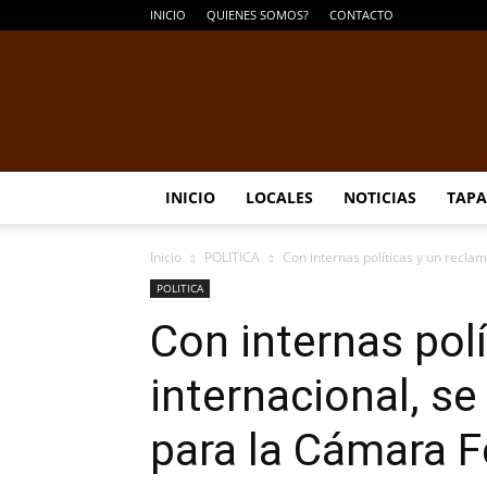
INICIO
QUIENES SOMOS?
CONTACTO
INICIO
LOCALES
NOTICIAS
TAPA
Inicio
POLITICA
Con internas políticas y un reclam
POLITICA
Con internas pol
internacional, se
para la Cámara 