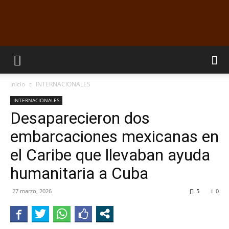
EL
Inicio
INTERNACIONALES
DORADILLO
INTERNACIONALES
Desaparecieron dos
embarcaciones mexicanas en
RADIO
el Caribe que llevaban ayuda
humanitaria a Cuba
27 marzo, 2026
5
0