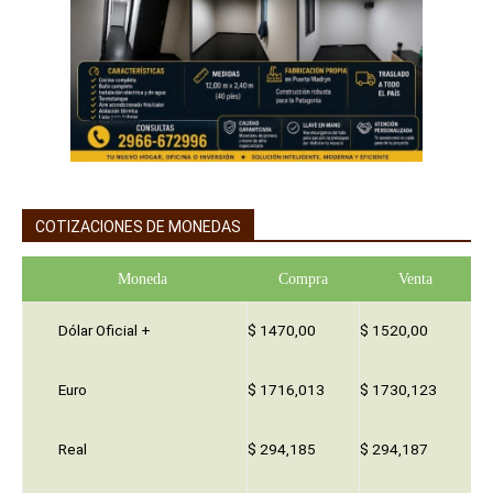
COTIZACIONES DE MONEDAS
Moneda
Compra
Venta
Dólar Oficial +
$ 1470,00
$ 1520,00
Euro
$ 1716,013
$ 1730,123
Real
$ 294,185
$ 294,187