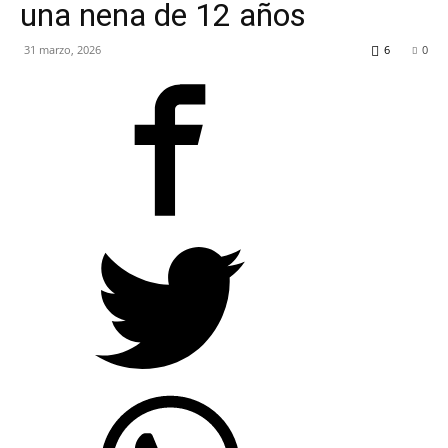
una nena de 12 años
RADIO
31 marzo, 2026
6
0