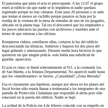
El panorama que pinta el acta es preocupante. A las 12.07 el grupo
entró al edificio sin que nadie se lo impidiera ni nadie quedara
registrado porque no hay cámaras. Eran unas 20 personas y se sabe
que tenían al menos un cuchillo porque pasaron su hoja por la
rendija de la ventana de la mesa de entradas de uno de los juzgados,
ubicado en la planta baja. Tal era el descontrol que los empleados y
los jueces tabicaron las puertas con archiveros y muebles ante el
temor de que entraran a las oficinas.
Rompieron vidrios, estrellaron sillas, cortaron la luz del edificio
desconectando las térmicas. Subieron y bajaron los dos pisos del
lugar gritando y amenazando. Durante media hora hicieron lo que
quisieron sin que ningún policía -solo había una suboficial de
guardia- apareciera.
El acta es clara: se llamó reiteradamente al 911, a la comisaría 1ra.
de San Martín, a la Jefatura Departamental. No apareció nadie hasta
que los «manifestantes» se fueron. ¿Casualidad? ¿Zona liberada?
Esa es claramente una hipótesis, aunque por ahora en los planes del
fiscal Iovine sólo estaría llamar a testimonial a los integrantes de una
patrulla de Protección Ciudadana que respondió al alerta pero sólo
estacionó en la puerta del edificio. Nadie se bajó.
La actitud de la Policía ese 4 de febrero coincide con su empeño en