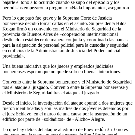
bajarle el tono a lo ocurrido cuando se supo del episodio y los
periodistas empezaron a preguntar. «Nada importante», aseguraron.
Pero lo que pasó fue grave y la Suprema Corte de Justicia
bonaerense decidió tomar cartas en el asunto. Su presidenta Hilda
Kogan firmó un convenio con el Ministerio de Seguridad de la
provincia de Buenos Aires de «cooperación interinstitucional
destinado a establecer de manera conjunta y coordinada las pautas
para la asignación de personal policial para la custodia y seguridad
en edificios de la Administración de Justicia del Poder Judicial
provincial».
Una buena iniciativa que los jueces y empleados judiciales
bonaerenses esperan que no quede sólo en buenas intenciones.
Convenio entre la Suprema bonaerense y el Ministerio de Seguridad
tras el ataque al juzgado. Convenio entre la Suprema bonaerense y
el Ministerio de Seguridad tras el ataque al juzgado.
Desde el inicio, la investigación del ataque apuntó a dos mujeres que
fueron identificadas y son las madres de dos jóvenes detenidos por
el juez Schiavo, en el marco de una causa por la usurpación de un
edificio por parte de «soldaditos» de «Alicho» Alegre.
Lo que hay detrás del ataque al edificio de Pueyrredón 3510 no es
otra cosa que la eterna guerra de narcos de San Martín por el