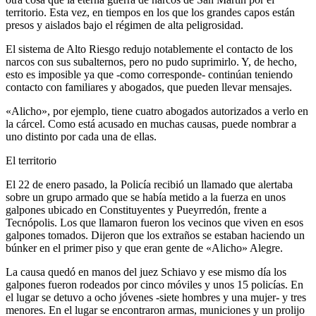
territorio. Esta vez, en tiempos en los que los grandes capos están
presos y aislados bajo el régimen de alta peligrosidad.
El sistema de Alto Riesgo redujo notablemente el contacto de los
narcos con sus subalternos, pero no pudo suprimirlo. Y, de hecho,
esto es imposible ya que -como corresponde- continúan teniendo
contacto con familiares y abogados, que pueden llevar mensajes.
«Alicho», por ejemplo, tiene cuatro abogados autorizados a verlo en
la cárcel. Como está acusado en muchas causas, puede nombrar a
uno distinto por cada una de ellas.
El territorio
El 22 de enero pasado, la Policía recibió un llamado que alertaba
sobre un grupo armado que se había metido a la fuerza en unos
galpones ubicado en Constituyentes y Pueyrredón, frente a
Tecnópolis. Los que llamaron fueron los vecinos que viven en esos
galpones tomados. Dijeron que los extraños se estaban haciendo un
búnker en el primer piso y que eran gente de «Alicho» Alegre.
La causa quedó en manos del juez Schiavo y ese mismo día los
galpones fueron rodeados por cinco móviles y unos 15 policías. En
el lugar se detuvo a ocho jóvenes -siete hombres y una mujer- y tres
menores. En el lugar se encontraron armas, municiones y un prolijo