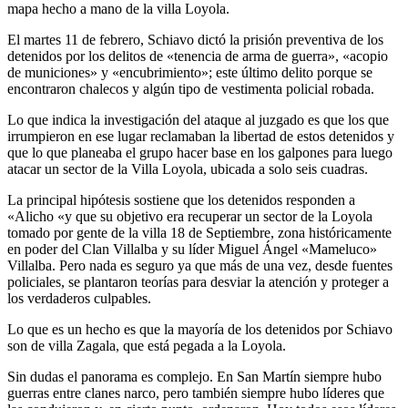
mapa hecho a mano de la villa Loyola.
El martes 11 de febrero, Schiavo dictó la prisión preventiva de los
detenidos por los delitos de «tenencia de arma de guerra», «acopio
de municiones» y «encubrimiento»; este último delito porque se
encontraron chalecos y algún tipo de vestimenta policial robada.
Lo que indica la investigación del ataque al juzgado es que los que
irrumpieron en ese lugar reclamaban la libertad de estos detenidos y
que lo que planeaba el grupo hacer base en los galpones para luego
atacar un sector de la Villa Loyola, ubicada a solo seis cuadras.
La principal hipótesis sostiene que los detenidos responden a
«Alicho «y que su objetivo era recuperar un sector de la Loyola
tomado por gente de la villa 18 de Septiembre, zona históricamente
en poder del Clan Villalba y su líder Miguel Ángel «Mameluco»
Villalba. Pero nada es seguro ya que más de una vez, desde fuentes
policiales, se plantaron teorías para desviar la atención y proteger a
los verdaderos culpables.
Lo que es un hecho es que la mayoría de los detenidos por Schiavo
son de villa Zagala, que está pegada a la Loyola.
Sin dudas el panorama es complejo. En San Martín siempre hubo
guerras entre clanes narco, pero también siempre hubo líderes que