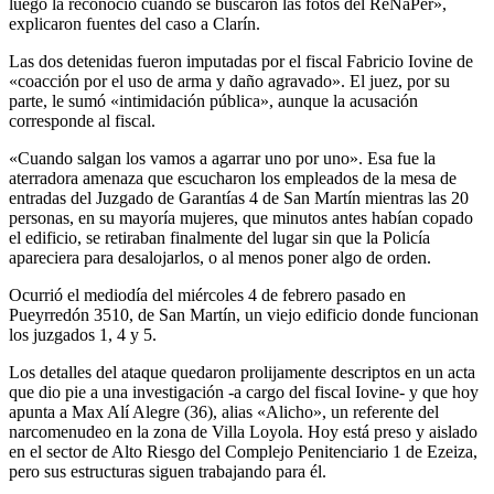
luego la reconoció cuando se buscaron las fotos del ReNaPer»,
explicaron fuentes del caso a Clarín.
Las dos detenidas fueron imputadas por el fiscal Fabricio Iovine de
«coacción por el uso de arma y daño agravado». El juez, por su
parte, le sumó «intimidación pública», aunque la acusación
corresponde al fiscal.
«Cuando salgan los vamos a agarrar uno por uno». Esa fue la
aterradora amenaza que escucharon los empleados de la mesa de
entradas del Juzgado de Garantías 4 de San Martín mientras las 20
personas, en su mayoría mujeres, que minutos antes habían copado
el edificio, se retiraban finalmente del lugar sin que la Policía
apareciera para desalojarlos, o al menos poner algo de orden.
Ocurrió el mediodía del miércoles 4 de febrero pasado en
Pueyrredón 3510, de San Martín, un viejo edificio donde funcionan
los juzgados 1, 4 y 5.
Los detalles del ataque quedaron prolijamente descriptos en un acta
que dio pie a una investigación -a cargo del fiscal Iovine- y que hoy
apunta a Max Alí Alegre (36), alias «Alicho», un referente del
narcomenudeo en la zona de Villa Loyola. Hoy está preso y aislado
en el sector de Alto Riesgo del Complejo Penitenciario 1 de Ezeiza,
pero sus estructuras siguen trabajando para él.