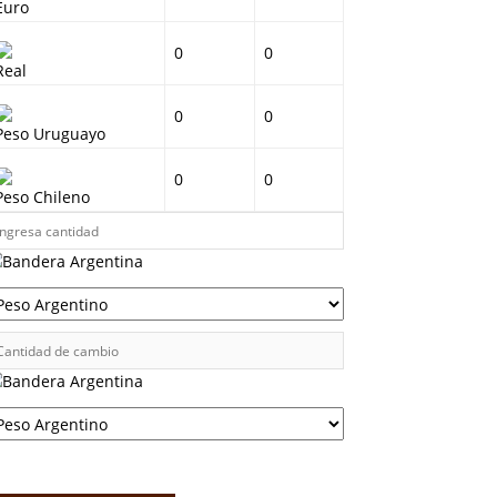
Euro
0
0
Real
0
0
Peso Uruguayo
0
0
Peso Chileno