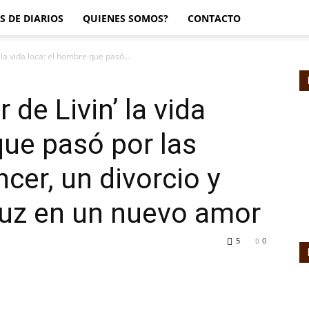
S DE DIARIOS
QUIENES SOMOS?
CONTACTO
 la vida loca: el hombre que pasó...
 de Livin’ la vida
que pasó por las
ncer, un divorcio y
luz en un nuevo amor
5
0