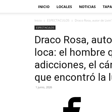
INICIO
LOCALES
NOTICIAS
TAPA
Inicio
ESPECTACULOS
Draco Rosa, autor de Livin’
ESPECTACULOS
Draco Rosa, autor
loca: el hombre 
adicciones, el cá
que encontró la 
1 junio, 2026