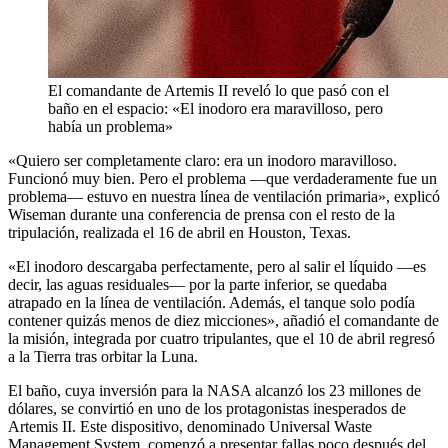
El comandante de Artemis II reveló lo que pasó con el
baño en el espacio: «El inodoro era maravilloso, pero
había un problema»
«Quiero ser completamente claro: era un inodoro maravilloso.
Funcionó muy bien. Pero el problema —que verdaderamente fue un
problema— estuvo en nuestra línea de ventilación primaria», explicó
Wiseman durante una conferencia de prensa con el resto de la
tripulación, realizada el 16 de abril en Houston, Texas.
«El inodoro descargaba perfectamente, pero al salir el líquido —es
decir, las aguas residuales— por la parte inferior, se quedaba
atrapado en la línea de ventilación. Además, el tanque solo podía
contener quizás menos de diez micciones», añadió el comandante de
la misión, integrada por cuatro tripulantes, que el 10 de abril regresó
a la Tierra tras orbitar la Luna.
El baño, cuya inversión para la NASA alcanzó los 23 millones de
dólares, se convirtió en uno de los protagonistas inesperados de
Artemis II. Este dispositivo, denominado Universal Waste
Management System, comenzó a presentar fallas poco después del