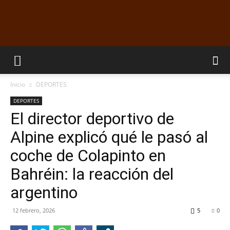
EL
Inicio
DEPORTES
DORADILLO
DEPORTES
El director deportivo de
Alpine explicó qué le pasó al
RADIO
coche de Colapinto en
Bahréin: la reacción del
argentino
12 febrero, 2026
5
0