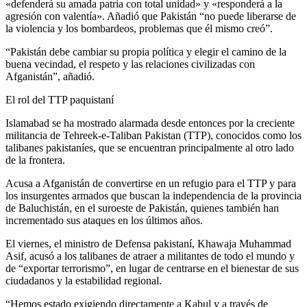
«defenderá su amada patria con total unidad» y «responderá a la
agresión con valentía». Añadió que Pakistán “no puede liberarse de
la violencia y los bombardeos, problemas que él mismo creó”.
“Pakistán debe cambiar su propia política y elegir el camino de la
buena vecindad, el respeto y las relaciones civilizadas con
Afganistán”, añadió.
El rol del TTP paquistaní
Islamabad se ha mostrado alarmada desde entonces por la creciente
militancia de Tehreek-e-Taliban Pakistan (TTP), conocidos como los
talibanes pakistaníes, que se encuentran principalmente al otro lado
de la frontera.
Acusa a Afganistán de convertirse en un refugio para el TTP y para
los insurgentes armados que buscan la independencia de la provincia
de Baluchistán, en el suroeste de Pakistán, quienes también han
incrementado sus ataques en los últimos años.
El viernes, el ministro de Defensa pakistaní, Khawaja Muhammad
Asif, acusó a los talibanes de atraer a militantes de todo el mundo y
de “exportar terrorismo”, en lugar de centrarse en el bienestar de sus
ciudadanos y la estabilidad regional.
“Hemos estado exigiendo directamente a Kabul y a través de