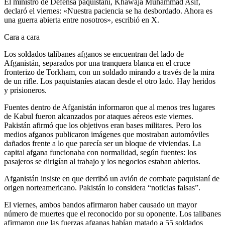
El ministro de Defensa paquistaní, Khawaja Muhammad Asif,
declaró el viernes: «Nuestra paciencia se ha desbordado. Ahora es
una guerra abierta entre nosotros», escribió en X.
Cara a cara
Los soldados talibanes afganos se encuentran del lado de
Afganistán, separados por una tranquera blanca en el cruce
fronterizo de Torkham, con un soldado mirando a través de la mira
de un rifle. Los paquistaníes atacan desde el otro lado. Hay heridos
y prisioneros.
Fuentes dentro de Afganistán informaron que al menos tres lugares
de Kabul fueron alcanzados por ataques aéreos este viernes.
Pakistán afirmó que los objetivos eran bases militares. Pero los
medios afganos publicaron imágenes que mostraban automóviles
dañados frente a lo que parecía ser un bloque de viviendas. La
capital afgana funcionaba con normalidad, según fuentes: los
pasajeros se dirigían al trabajo y los negocios estaban abiertos.
Afganistán insiste en que derribó un avión de combate paquistaní de
origen norteamericano. Pakistán lo considera “noticias falsas”.
El viernes, ambos bandos afirmaron haber causado un mayor
número de muertes que el reconocido por su oponente. Los talibanes
afirmaron que las fuerzas afganas habían matado a 55 soldados