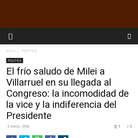
EL
Inicio
POLITICA
DORADILLO
POLITICA
El frío saludo de Milei a
Villarruel en su llegada al
RADIO
Congreso: la incomodidad de
la vice y la indiferencia del
Presidente
2 marzo, 2026
1
0