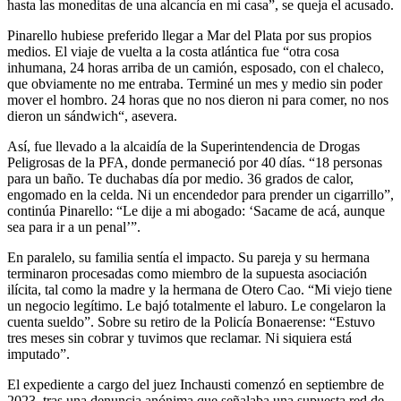
hasta las moneditas de una alcancía en mi casa”, se queja el acusado.
Pinarello hubiese preferido llegar a Mar del Plata por sus propios
medios. El viaje de vuelta a la costa atlántica fue “otra cosa
inhumana, 24 horas arriba de un camión, esposado, con el chaleco,
que obviamente no me entraba. Terminé un mes y medio sin poder
mover el hombro. 24 horas que no nos dieron ni para comer, no nos
dieron un sándwich“, asevera.
Así, fue llevado a la alcaidía de la Superintendencia de Drogas
Peligrosas de la PFA, donde permaneció por 40 días. “18 personas
para un baño. Te duchabas día por medio. 36 grados de calor,
engomado en la celda. Ni un encendedor para prender un cigarrillo”,
continúa Pinarello: “Le dije a mi abogado: ‘Sacame de acá, aunque
sea para ir a un penal’”.
En paralelo, su familia sentía el impacto. Su pareja y su hermana
terminaron procesadas como miembro de la supuesta asociación
ilícita, tal como la madre y la hermana de Otero Cao. “Mi viejo tiene
un negocio legítimo. Le bajó totalmente el laburo. Le congelaron la
cuenta sueldo”. Sobre su retiro de la Policía Bonaerense: “Estuvo
tres meses sin cobrar y tuvimos que reclamar. Ni siquiera está
imputado”.
El expediente a cargo del juez Inchausti comenzó en septiembre de
2023, tras una denuncia anónima que señalaba una supuesta red de