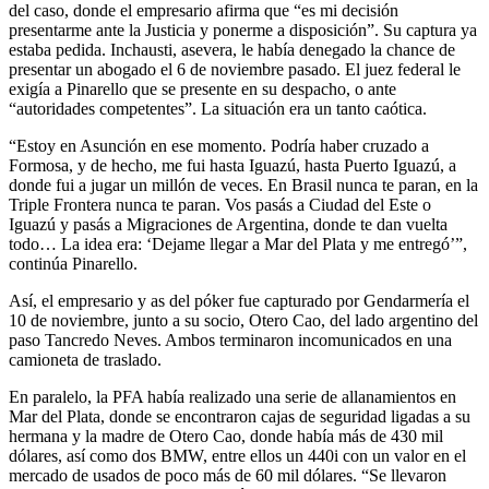
del caso, donde el empresario afirma que “es mi decisión
presentarme ante la Justicia y ponerme a disposición”. Su captura ya
estaba pedida. Inchausti, asevera, le había denegado la chance de
presentar un abogado el 6 de noviembre pasado. El juez federal le
exigía a Pinarello que se presente en su despacho, o ante
“autoridades competentes”. La situación era un tanto caótica.
“Estoy en Asunción en ese momento. Podría haber cruzado a
Formosa, y de hecho, me fui hasta Iguazú, hasta Puerto Iguazú, a
donde fui a jugar un millón de veces. En Brasil nunca te paran, en la
Triple Frontera nunca te paran. Vos pasás a Ciudad del Este o
Iguazú y pasás a Migraciones de Argentina, donde te dan vuelta
todo… La idea era: ‘Dejame llegar a Mar del Plata y me entregó’”,
continúa Pinarello.
Así, el empresario y as del póker fue capturado por Gendarmería el
10 de noviembre, junto a su socio, Otero Cao, del lado argentino del
paso Tancredo Neves. Ambos terminaron incomunicados en una
camioneta de traslado.
En paralelo, la PFA había realizado una serie de allanamientos en
Mar del Plata, donde se encontraron cajas de seguridad ligadas a su
hermana y la madre de Otero Cao, donde había más de 430 mil
dólares, así como dos BMW, entre ellos un 440i con un valor en el
mercado de usados de poco más de 60 mil dólares. “Se llevaron