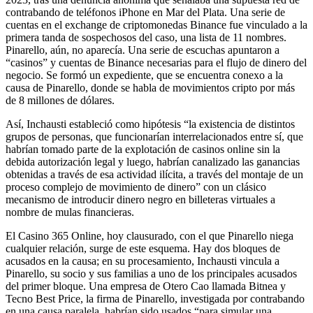
contrabando de teléfonos iPhone en Mar del Plata. Una serie de
cuentas en el exchange de criptomonedas Binance fue vinculado a la
primera tanda de sospechosos del caso, una lista de 11 nombres.
Pinarello, aún, no aparecía. Una serie de escuchas apuntaron a
“casinos” y cuentas de Binance necesarias para el flujo de dinero del
negocio. Se formó un expediente, que se encuentra conexo a la
causa de Pinarello, donde se habla de movimientos cripto por más
de 8 millones de dólares.
Así, Inchausti estableció como hipótesis “la existencia de distintos
grupos de personas, que funcionarían interrelacionados entre sí, que
habrían tomado parte de la explotación de casinos online sin la
debida autorización legal y luego, habrían canalizado las ganancias
obtenidas a través de esa actividad ilícita, a través del montaje de un
proceso complejo de movimiento de dinero” con un clásico
mecanismo de introducir dinero negro en billeteras virtuales a
nombre de mulas financieras.
El Casino 365 Online, hoy clausurado, con el que Pinarello niega
cualquier relación, surge de este esquema. Hay dos bloques de
acusados en la causa; en su procesamiento, Inchausti vincula a
Pinarello, su socio y sus familias a uno de los principales acusados
del primer bloque. Una empresa de Otero Cao llamada Bitnea y
Tecno Best Price, la firma de Pinarello, investigada por contrabando
en una causa paralela, habrían sido usados “para simular una