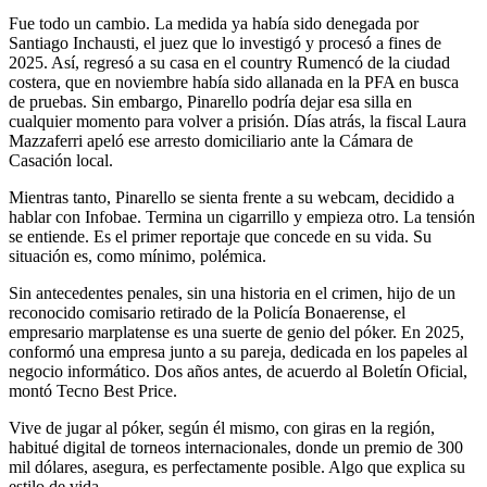
Fue todo un cambio. La medida ya había sido denegada por
Santiago Inchausti, el juez que lo investigó y procesó a fines de
2025. Así, regresó a su casa en el country Rumencó de la ciudad
costera, que en noviembre había sido allanada en la PFA en busca
de pruebas. Sin embargo, Pinarello podría dejar esa silla en
cualquier momento para volver a prisión. Días atrás, la fiscal Laura
Mazzaferri apeló ese arresto domiciliario ante la Cámara de
Casación local.
Mientras tanto, Pinarello se sienta frente a su webcam, decidido a
hablar con Infobae. Termina un cigarrillo y empieza otro. La tensión
se entiende. Es el primer reportaje que concede en su vida. Su
situación es, como mínimo, polémica.
Sin antecedentes penales, sin una historia en el crimen, hijo de un
reconocido comisario retirado de la Policía Bonaerense, el
empresario marplatense es una suerte de genio del póker. En 2025,
conformó una empresa junto a su pareja, dedicada en los papeles al
negocio informático. Dos años antes, de acuerdo al Boletín Oficial,
montó Tecno Best Price.
Vive de jugar al póker, según él mismo, con giras en la región,
habitué digital de torneos internacionales, donde un premio de 300
mil dólares, asegura, es perfectamente posible. Algo que explica su
estilo de vida.