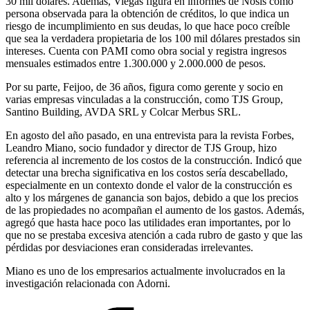
30 mil dólares. Además, Viegas figura en informes de Nosis como
persona observada para la obtención de créditos, lo que indica un
riesgo de incumplimiento en sus deudas, lo que hace poco creíble
que sea la verdadera propietaria de los 100 mil dólares prestados sin
intereses. Cuenta con PAMI como obra social y registra ingresos
mensuales estimados entre 1.300.000 y 2.000.000 de pesos.
Por su parte, Feijoo, de 36 años, figura como gerente y socio en
varias empresas vinculadas a la construcción, como TJS Group,
Santino Building, AVDA SRL y Colcar Merbus SRL.
En agosto del año pasado, en una entrevista para la revista Forbes,
Leandro Miano, socio fundador y director de TJS Group, hizo
referencia al incremento de los costos de la construcción. Indicó que
detectar una brecha significativa en los costos sería descabellado,
especialmente en un contexto donde el valor de la construcción es
alto y los márgenes de ganancia son bajos, debido a que los precios
de las propiedades no acompañan el aumento de los gastos. Además,
agregó que hasta hace poco las utilidades eran importantes, por lo
que no se prestaba excesiva atención a cada rubro de gasto y que las
pérdidas por desviaciones eran consideradas irrelevantes.
Miano es uno de los empresarios actualmente involucrados en la
investigación relacionada con Adorni.