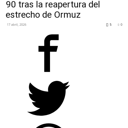
90 tras la reapertura del
RADIO
estrecho de Ormuz
17 abril, 2026
5
0