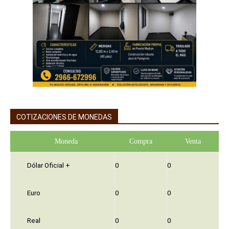
COTIZACIONES DE MONEDAS
Moneda
Compra
Venta
Dólar Oficial +
0
0
Euro
0
0
Real
0
0