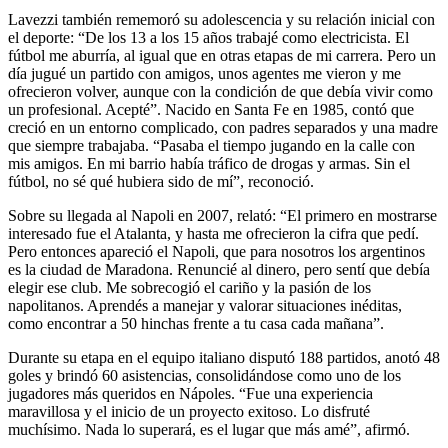
Lavezzi también rememoró su adolescencia y su relación inicial con
el deporte: “De los 13 a los 15 años trabajé como electricista. El
fútbol me aburría, al igual que en otras etapas de mi carrera. Pero un
día jugué un partido con amigos, unos agentes me vieron y me
ofrecieron volver, aunque con la condición de que debía vivir como
un profesional. Acepté”. Nacido en Santa Fe en 1985, contó que
creció en un entorno complicado, con padres separados y una madre
que siempre trabajaba. “Pasaba el tiempo jugando en la calle con
mis amigos. En mi barrio había tráfico de drogas y armas. Sin el
fútbol, no sé qué hubiera sido de mí”, reconoció.
Sobre su llegada al Napoli en 2007, relató: “El primero en mostrarse
interesado fue el Atalanta, y hasta me ofrecieron la cifra que pedí.
Pero entonces apareció el Napoli, que para nosotros los argentinos
es la ciudad de Maradona. Renuncié al dinero, pero sentí que debía
elegir ese club. Me sobrecogió el cariño y la pasión de los
napolitanos. Aprendés a manejar y valorar situaciones inéditas,
como encontrar a 50 hinchas frente a tu casa cada mañana”.
Durante su etapa en el equipo italiano disputó 188 partidos, anotó 48
goles y brindó 60 asistencias, consolidándose como uno de los
jugadores más queridos en Nápoles. “Fue una experiencia
maravillosa y el inicio de un proyecto exitoso. Lo disfruté
muchísimo. Nada lo superará, es el lugar que más amé”, afirmó.