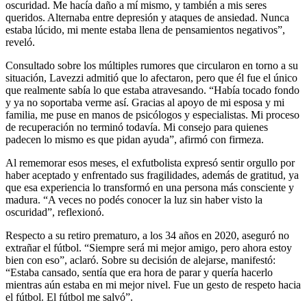
oscuridad. Me hacía daño a mí mismo, y también a mis seres
queridos. Alternaba entre depresión y ataques de ansiedad. Nunca
estaba lúcido, mi mente estaba llena de pensamientos negativos”,
reveló.
Consultado sobre los múltiples rumores que circularon en torno a su
situación, Lavezzi admitió que lo afectaron, pero que él fue el único
que realmente sabía lo que estaba atravesando. “Había tocado fondo
y ya no soportaba verme así. Gracias al apoyo de mi esposa y mi
familia, me puse en manos de psicólogos y especialistas. Mi proceso
de recuperación no terminó todavía. Mi consejo para quienes
padecen lo mismo es que pidan ayuda”, afirmó con firmeza.
Al rememorar esos meses, el exfutbolista expresó sentir orgullo por
haber aceptado y enfrentado sus fragilidades, además de gratitud, ya
que esa experiencia lo transformó en una persona más consciente y
madura. “A veces no podés conocer la luz sin haber visto la
oscuridad”, reflexionó.
Respecto a su retiro prematuro, a los 34 años en 2020, aseguró no
extrañar el fútbol. “Siempre será mi mejor amigo, pero ahora estoy
bien con eso”, aclaró. Sobre su decisión de alejarse, manifestó:
“Estaba cansado, sentía que era hora de parar y quería hacerlo
mientras aún estaba en mi mejor nivel. Fue un gesto de respeto hacia
el fútbol. El fútbol me salvó”.