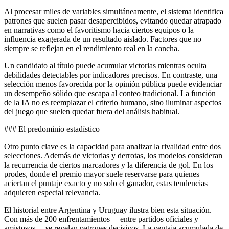
Al procesar miles de variables simultáneamente, el sistema identifica
patrones que suelen pasar desapercibidos, evitando quedar atrapado
en narrativas como el favoritismo hacia ciertos equipos o la
influencia exagerada de un resultado aislado. Factores que no
siempre se reflejan en el rendimiento real en la cancha.
Un candidato al título puede acumular victorias mientras oculta
debilidades detectables por indicadores precisos. En contraste, una
selección menos favorecida por la opinión pública puede evidenciar
un desempeño sólido que escapa al conteo tradicional. La función
de la IA no es reemplazar el criterio humano, sino iluminar aspectos
del juego que suelen quedar fuera del análisis habitual.
### El predominio estadístico
Otro punto clave es la capacidad para analizar la rivalidad entre dos
selecciones. Además de victorias y derrotas, los modelos consideran
la recurrencia de ciertos marcadores y la diferencia de gol. En los
prodes, donde el premio mayor suele reservarse para quienes
aciertan el puntaje exacto y no solo el ganador, estas tendencias
adquieren especial relevancia.
El historial entre Argentina y Uruguay ilustra bien esta situación.
Con más de 200 enfrentamientos —entre partidos oficiales y
amistosos— se revelan patrones decisivos. La ventaja acumulada de