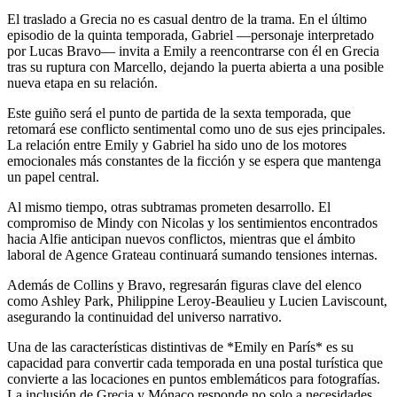
El traslado a Grecia no es casual dentro de la trama. En el último
episodio de la quinta temporada, Gabriel —personaje interpretado
por Lucas Bravo— invita a Emily a reencontrarse con él en Grecia
tras su ruptura con Marcello, dejando la puerta abierta a una posible
nueva etapa en su relación.
Este guiño será el punto de partida de la sexta temporada, que
retomará ese conflicto sentimental como uno de sus ejes principales.
La relación entre Emily y Gabriel ha sido uno de los motores
emocionales más constantes de la ficción y se espera que mantenga
un papel central.
Al mismo tiempo, otras subtramas prometen desarrollo. El
compromiso de Mindy con Nicolas y los sentimientos encontrados
hacia Alfie anticipan nuevos conflictos, mientras que el ámbito
laboral de Agence Grateau continuará sumando tensiones internas.
Además de Collins y Bravo, regresarán figuras clave del elenco
como Ashley Park, Philippine Leroy-Beaulieu y Lucien Laviscount,
asegurando la continuidad del universo narrativo.
Una de las características distintivas de *Emily en París* es su
capacidad para convertir cada temporada en una postal turística que
convierte a las locaciones en puntos emblemáticos para fotografías.
La inclusión de Grecia y Mónaco responde no solo a necesidades