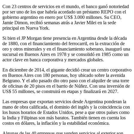
Con 23 centros de servicios en el mundo, el banco ganó notoriedad
por ser uno de los que habría acordado un préstamo REPO con el
gobierno argentino en enero por US$ 3.000 millones. Su CEO,
Jamie Dimon, recibió semanas atrás a Javier Milei en la sede
principal en Nueva York.
Si bien el JP Morgan tiene presencia en Argentina desde la década
de 1880, con el financiamiento del ferrocarril, en la extracción de
oro y otros minerales y en el financiamiento soberano, inauguró una
sucursal en Buenos Aires en 1978 y se consolidó en 1985 como un
actor clave en banca corporativa y mercados globales.
En diciembre de 2014, el gigante decidió crear un centro corporativo
en Buenos Aires con 180 personas, hoy ubicado sobre la avenida
Belgrano. Y el año pasado dio otro paso con el alquiler de una torre
de oficinas de 20 pisos en el barrio de Núñez. Con una inversión de
US$ 55 millones, se construirá en etapas y finalizará en 2027.
Las empresas que exportan servicios desde Argentina ponderan la
mano de obra calificada, el dominio del inglés y la coincidencia con
los husos horarios de Estados Unidos, pese a que otros países como
la India y Filipinas son más baratos. También tienen en cuenta los
costos en dólares, la inflación y la estabilidad económica.
Algunas de las 40 empresas que venden servicios al exterior son