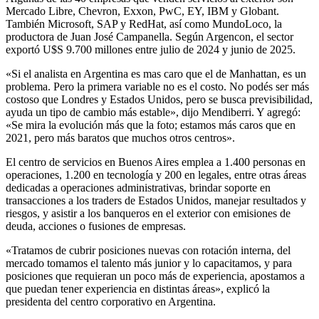
Mercado Libre, Chevron, Exxon, PwC, EY, IBM y Globant.
También Microsoft, SAP y RedHat, así como MundoLoco, la
productora de Juan José Campanella. Según Argencon, el sector
exportó U$S 9.700 millones entre julio de 2024 y junio de 2025.
«Si el analista en Argentina es mas caro que el de Manhattan, es un
problema. Pero la primera variable no es el costo. No podés ser más
costoso que Londres y Estados Unidos, pero se busca previsibilidad,
ayuda un tipo de cambio más estable», dijo Mendiberri. Y agregó:
«Se mira la evolución más que la foto; estamos más caros que en
2021, pero más baratos que muchos otros centros».
El centro de servicios en Buenos Aires emplea a 1.400 personas en
operaciones, 1.200 en tecnología y 200 en legales, entre otras áreas
dedicadas a operaciones administrativas, brindar soporte en
transacciones a los traders de Estados Unidos, manejar resultados y
riesgos, y asistir a los banqueros en el exterior con emisiones de
deuda, acciones o fusiones de empresas.
«Tratamos de cubrir posiciones nuevas con rotación interna, del
mercado tomamos el talento más junior y lo capacitamos, y para
posiciones que requieran un poco más de experiencia, apostamos a
que puedan tener experiencia en distintas áreas», explicó la
presidenta del centro corporativo en Argentina.