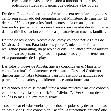
Escándalo en Misiones: echaron a funcionaria por sus
polémicos videos en Cancún que dedicaba a los pobres
Desde el Gobierno dijeron que Acosta no será reemplazada y que su
cargo será eliminado del organigrama del Ministerio de Turismo. El
decreto 252 no expresa los fundamentos de la cesantía, pero
trascendió que las publicaciones fueron consideradas desafortunadas
dada la difícil situación económica que atraviesan muchas familias.
En uno de los videos, Acosta dice “estoy volando por los aires de
México…Cancún. Para todos los pobres”, mientras se filma
realizando parasailing, un paseo en el cual una lancha rápida arrastra
a una o varias personas sujetas a un paracaídas y permite tener una
vista panorámica de las playas.
Las fotos y videos de Acosta, que era conocida en el Ministerio
como “la reina”, rápidamente se viralizaron. Desde el Gobierno
dijeron que no habrá tolerancia para con ese tipo de actitudes por
parte de funcionarios y decidieron su cesantía inmediata.
En el video Acosta se mostró junto a otras mujeres a las que conoció
en el destino y a las que calificó de “divinas”. “Ver Cancún desde
aquí es lo más. Belleza total”, relata.
Tras dedicar el sobrevuelo “para todos los pobres” y destacar “a las
chicas divinas” que conoció en Cancún, la funcionaria anticipó que