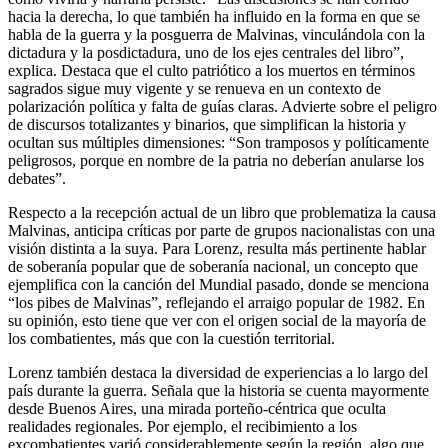
hacia la derecha, lo que también ha influido en la forma en que se
habla de la guerra y la posguerra de Malvinas, vinculándola con la
dictadura y la posdictadura, uno de los ejes centrales del libro”,
explica. Destaca que el culto patriótico a los muertos en términos
sagrados sigue muy vigente y se renueva en un contexto de
polarización política y falta de guías claras. Advierte sobre el peligro
de discursos totalizantes y binarios, que simplifican la historia y
ocultan sus múltiples dimensiones: “Son tramposos y políticamente
peligrosos, porque en nombre de la patria no deberían anularse los
debates”.
Respecto a la recepción actual de un libro que problematiza la causa
Malvinas, anticipa críticas por parte de grupos nacionalistas con una
visión distinta a la suya. Para Lorenz, resulta más pertinente hablar
de soberanía popular que de soberanía nacional, un concepto que
ejemplifica con la canción del Mundial pasado, donde se menciona
“los pibes de Malvinas”, reflejando el arraigo popular de 1982. En
su opinión, esto tiene que ver con el origen social de la mayoría de
los combatientes, más que con la cuestión territorial.
Lorenz también destaca la diversidad de experiencias a lo largo del
país durante la guerra. Señala que la historia se cuenta mayormente
desde Buenos Aires, una mirada porteño-céntrica que oculta
realidades regionales. Por ejemplo, el recibimiento a los
excombatientes varió considerablemente según la región, algo que