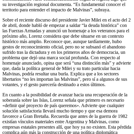
su investigación regional documenta. “Es fundamental conocer el
territorio para entender el impacto de Malvinas”, subraya.
Sobre el reciente discurso del presidente Javier Milei en el acto del 2
de abril, donde habló de empezar a saldar “la deuda histórica” con
las Fuerzas Armadas y anunció un homenaje a los veteranos para el
próximo año, Lorenz considera que debe situarse en un contexto
histórico más amplio. Reconoce que, aunque tardíamente, hubo
gestos de reconocimiento oficial, pero no se subsanó el abandono
sufrido tras la dictadura y en los primeros años de democracia, un
problema que dejó una marca social profunda. Con respecto al
homenaje anunciado, opina que será “una distinción más” y advierte
que, dada la política general de Milei y su trato particular hacia
Malvinas, podría resultar una burla. Explica que a los sectores
libertarios “no les importan las Malvinas”, pero sí a algunos de sus
votantes, y el gesto parecería destinado a estos últimos.
En cuanto a la posibilidad de avanzar hacia una recuperación de la
soberanía sobre las Islas, Lorenz señala que primero es necesario
«definir qué proyecto de país queremos». Advierte que cualquier
solución satisfactoria llevará mucho tiempo y que esa demora
favorece a Gran Bretaña. Recuerda que antes de la guerra de 1982
existían vínculos materiales entre Argentina y Malvinas, como
empresas estatales presentes allí, que hoy ya no existen. Esta pérdida
complica aún más la construcción de una política diplomática