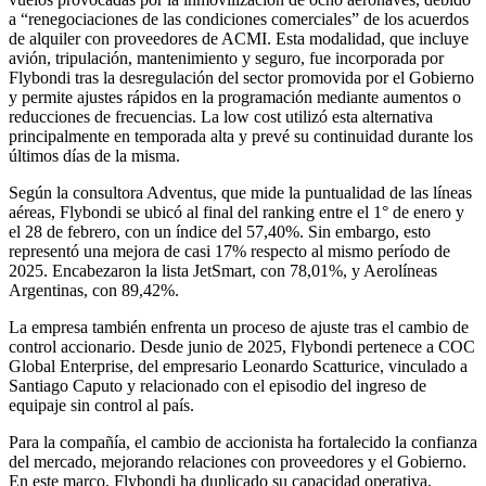
a “renegociaciones de las condiciones comerciales” de los acuerdos
de alquiler con proveedores de ACMI. Esta modalidad, que incluye
avión, tripulación, mantenimiento y seguro, fue incorporada por
Flybondi tras la desregulación del sector promovida por el Gobierno
y permite ajustes rápidos en la programación mediante aumentos o
reducciones de frecuencias. La low cost utilizó esta alternativa
principalmente en temporada alta y prevé su continuidad durante los
últimos días de la misma.
Según la consultora Adventus, que mide la puntualidad de las líneas
aéreas, Flybondi se ubicó al final del ranking entre el 1° de enero y
el 28 de febrero, con un índice del 57,40%. Sin embargo, esto
representó una mejora de casi 17% respecto al mismo período de
2025. Encabezaron la lista JetSmart, con 78,01%, y Aerolíneas
Argentinas, con 89,42%.
La empresa también enfrenta un proceso de ajuste tras el cambio de
control accionario. Desde junio de 2025, Flybondi pertenece a COC
Global Enterprise, del empresario Leonardo Scatturice, vinculado a
Santiago Caputo y relacionado con el episodio del ingreso de
equipaje sin control al país.
Para la compañía, el cambio de accionista ha fortalecido la confianza
del mercado, mejorando relaciones con proveedores y el Gobierno.
En este marco, Flybondi ha duplicado su capacidad operativa,