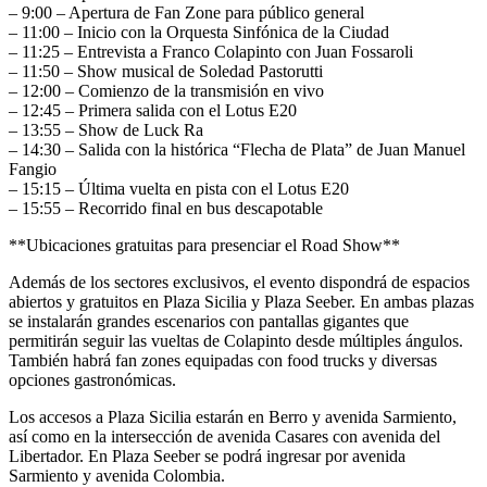
– 9:00 – Apertura de Fan Zone para público general
– 11:00 – Inicio con la Orquesta Sinfónica de la Ciudad
– 11:25 – Entrevista a Franco Colapinto con Juan Fossaroli
– 11:50 – Show musical de Soledad Pastorutti
– 12:00 – Comienzo de la transmisión en vivo
– 12:45 – Primera salida con el Lotus E20
– 13:55 – Show de Luck Ra
– 14:30 – Salida con la histórica “Flecha de Plata” de Juan Manuel
Fangio
– 15:15 – Última vuelta en pista con el Lotus E20
– 15:55 – Recorrido final en bus descapotable
**Ubicaciones gratuitas para presenciar el Road Show**
Además de los sectores exclusivos, el evento dispondrá de espacios
abiertos y gratuitos en Plaza Sicilia y Plaza Seeber. En ambas plazas
se instalarán grandes escenarios con pantallas gigantes que
permitirán seguir las vueltas de Colapinto desde múltiples ángulos.
También habrá fan zones equipadas con food trucks y diversas
opciones gastronómicas.
Los accesos a Plaza Sicilia estarán en Berro y avenida Sarmiento,
así como en la intersección de avenida Casares con avenida del
Libertador. En Plaza Seeber se podrá ingresar por avenida
Sarmiento y avenida Colombia.