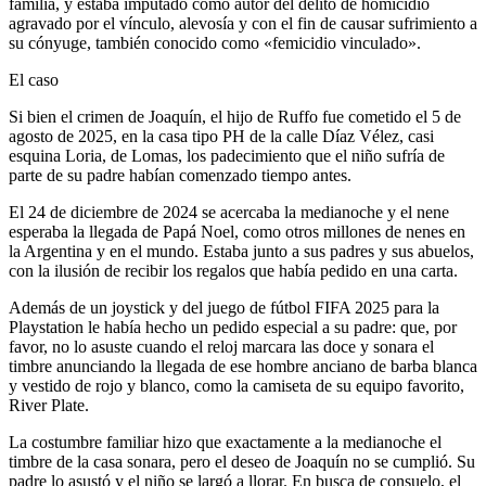
familia, y estaba imputado como autor del delito de homicidio
agravado por el vínculo, alevosía y con el fin de causar sufrimiento a
su cónyuge, también conocido como «femicidio vinculado».
El caso
Si bien el crimen de Joaquín, el hijo de Ruffo fue cometido el 5 de
agosto de 2025, en la casa tipo PH de la calle Díaz Vélez, casi
esquina Loria, de Lomas, los padecimiento que el niño sufría de
parte de su padre habían comenzado tiempo antes.
El 24 de diciembre de 2024 se acercaba la medianoche y el nene
esperaba la llegada de Papá Noel, como otros millones de nenes en
la Argentina y en el mundo. Estaba junto a sus padres y sus abuelos,
con la ilusión de recibir los regalos que había pedido en una carta.
Además de un joystick y del juego de fútbol FIFA 2025 para la
Playstation le había hecho un pedido especial a su padre: que, por
favor, no lo asuste cuando el reloj marcara las doce y sonara el
timbre anunciando la llegada de ese hombre anciano de barba blanca
y vestido de rojo y blanco, como la camiseta de su equipo favorito,
River Plate.
La costumbre familiar hizo que exactamente a la medianoche el
timbre de la casa sonara, pero el deseo de Joaquín no se cumplió. Su
padre lo asustó y el niño se largó a llorar. En busca de consuelo, el