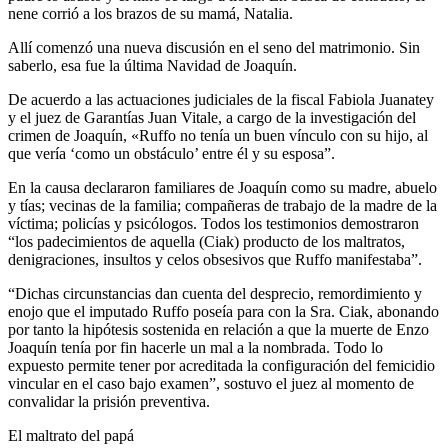
nene corrió a los brazos de su mamá, Natalia.
Allí comenzó una nueva discusión en el seno del matrimonio. Sin
saberlo, esa fue la última Navidad de Joaquín.
De acuerdo a las actuaciones judiciales de la fiscal Fabiola Juanatey
y el juez de Garantías Juan Vitale, a cargo de la investigación del
crimen de Joaquín, «Ruffo no tenía un buen vínculo con su hijo, al
que vería ‘como un obstáculo’ entre él y su esposa”.
En la causa declararon familiares de Joaquín como su madre, abuelo
y tías; vecinas de la familia; compañeras de trabajo de la madre de la
víctima; policías y psicólogos. Todos los testimonios demostraron
“los padecimientos de aquella (Ciak) producto de los maltratos,
denigraciones, insultos y celos obsesivos que Ruffo manifestaba”.
“Dichas circunstancias dan cuenta del desprecio, remordimiento y
enojo que el imputado Ruffo poseía para con la Sra. Ciak, abonando
por tanto la hipótesis sostenida en relación a que la muerte de Enzo
Joaquín tenía por fin hacerle un mal a la nombrada. Todo lo
expuesto permite tener por acreditada la configuración del femicidio
vincular en el caso bajo examen”, sostuvo el juez al momento de
convalidar la prisión preventiva.
El maltrato del papá