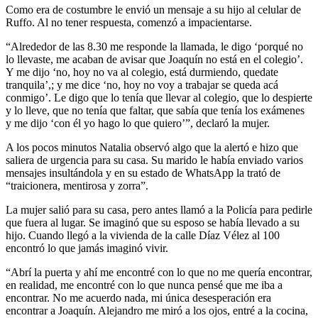
Como era de costumbre le envió un mensaje a su hijo al celular de
Ruffo. Al no tener respuesta, comenzó a impacientarse.
“Alrededor de las 8.30 me responde la llamada, le digo ‘porqué no
lo llevaste, me acaban de avisar que Joaquín no está en el colegio’.
Y me dijo ‘no, hoy no va al colegio, está durmiendo, quedate
tranquila’,; y me dice ‘no, hoy no voy a trabajar se queda acá
conmigo’. Le digo que lo tenía que llevar al colegio, que lo despierte
y lo lleve, que no tenía que faltar, que sabía que tenía los exámenes
y me dijo ‘con él yo hago lo que quiero’”, declaró la mujer.
A los pocos minutos Natalia observó algo que la alertó e hizo que
saliera de urgencia para su casa. Su marido le había enviado varios
mensajes insultándola y en su estado de WhatsApp la trató de
“traicionera, mentirosa y zorra”.
La mujer salió para su casa, pero antes llamó a la Policía para pedirle
que fuera al lugar. Se imaginó que su esposo se había llevado a su
hijo. Cuando llegó a la vivienda de la calle Díaz Vélez al 100
encontró lo que jamás imaginó vivir.
“Abrí la puerta y ahí me encontré con lo que no me quería encontrar,
en realidad, me encontré con lo que nunca pensé que me iba a
encontrar. No me acuerdo nada, mi única desesperación era
encontrar a Joaquín. Alejandro me miró a los ojos, entré a la cocina,