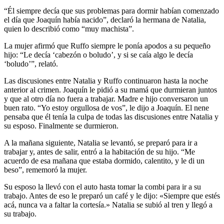
“Él siempre decía que sus problemas para dormir habían comenzado
el día que Joaquín había nacido”, declaró la hermana de Natalia,
quien lo describió como “muy machista”.
La mujer afirmó que Ruffo siempre le ponía apodos a su pequeño
hijo: “Le decía ‘cabezón o boludo’, y si se caía algo le decía
‘boludo’”, relató.
Las discusiones entre Natalia y Ruffo continuaron hasta la noche
anterior al crimen. Joaquín le pidió a su mamá que durmieran juntos
y que al otro día no fuera a trabajar. Madre e hijo conversaron un
buen rato. “Yo estoy orgullosa de vos”, le dijo a Joaquín. El nene
pensaba que él tenía la culpa de todas las discusiones entre Natalia y
su esposo. Finalmente se durmieron.
A la mañana siguiente, Natalia se levantó, se preparó para ir a
trabajar y, antes de salir, entró a la habitación de su hijo. “Me
acuerdo de esa mañana que estaba dormido, calentito, y le di un
beso”, rememoró la mujer.
Su esposo la llevó con el auto hasta tomar la combi para ir a su
trabajo. Antes de eso le preparó un café y le dijo: «Siempre que estés
acá, nunca va a faltar la cortesía.» Natalia se subió al tren y llegó a
su trabajo.