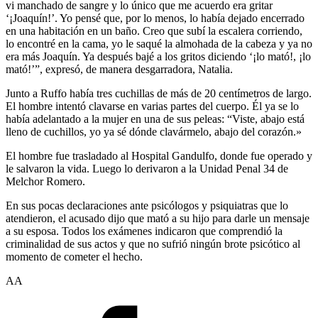
vi manchado de sangre y lo único que me acuerdo era gritar
‘¡Joaquín!’. Yo pensé que, por lo menos, lo había dejado encerrado
en una habitación en un baño. Creo que subí la escalera corriendo,
lo encontré en la cama, yo le saqué la almohada de la cabeza y ya no
era más Joaquín. Ya después bajé a los gritos diciendo ‘¡lo mató!, ¡lo
mató!’”, expresó, de manera desgarradora, Natalia.
Junto a Ruffo había tres cuchillas de más de 20 centímetros de largo.
El hombre intentó clavarse en varias partes del cuerpo. Él ya se lo
había adelantado a la mujer en una de sus peleas: “Viste, abajo está
lleno de cuchillos, yo ya sé dónde clavármelo, abajo del corazón.»
El hombre fue trasladado al Hospital Gandulfo, donde fue operado y
le salvaron la vida. Luego lo derivaron a la Unidad Penal 34 de
Melchor Romero.
En sus pocas declaraciones ante psicólogos y psiquiatras que lo
atendieron, el acusado dijo que mató a su hijo para darle un mensaje
a su esposa. Todos los exámenes indicaron que comprendió la
criminalidad de sus actos y que no sufrió ningún brote psicótico al
momento de cometer el hecho.
AA