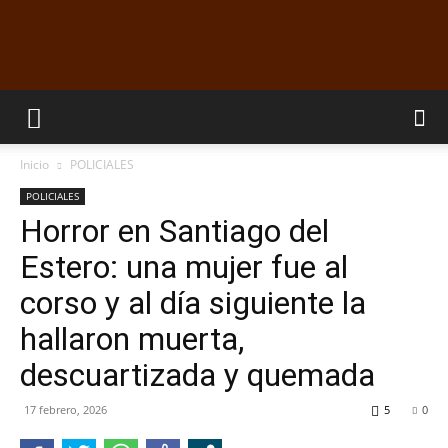
EL
Inicio
POLICIALES
DORADILLO
POLICIALES
Horror en Santiago del
Estero: una mujer fue al
RADIO
corso y al día siguiente la
hallaron muerta,
descuartizada y quemada
17 febrero, 2026
5
0