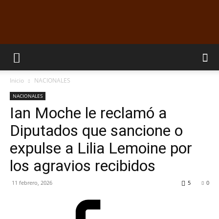
EL
Inicio
NACIONALES
DORADILLO
NACIONALES
Ian Moche le reclamó a
Diputados que sancione o
RADIO
expulse a Lilia Lemoine por
los agravios recibidos
11 febrero, 2026
5
0