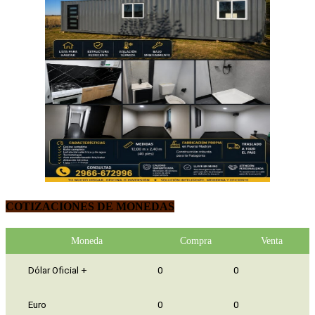
COTIZACIONES DE MONEDAS
Moneda
Compra
Venta
Dólar Oficial +
0
0
Euro
0
0