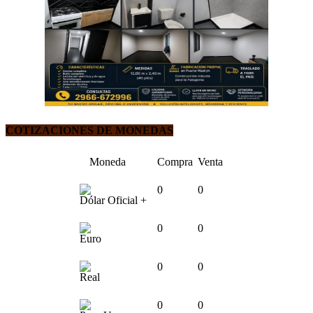
COTIZACIONES DE MONEDAS
Moneda
Compra
Venta
0
0
Dólar Oficial +
0
0
Euro
0
0
Real
0
0