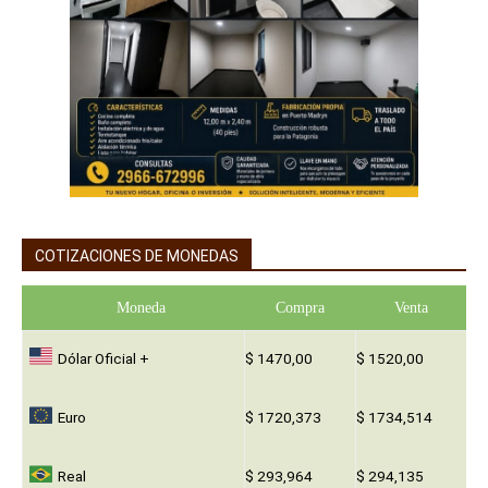
COTIZACIONES DE MONEDAS
Moneda
Compra
Venta
Dólar Oficial +
$ 1470,00
$ 1520,00
Euro
$ 1720,373
$ 1734,514
Real
$ 293,964
$ 294,135