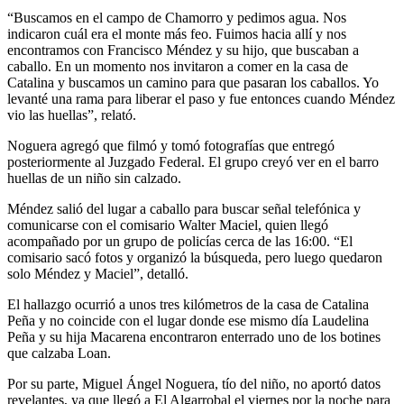
“Buscamos en el campo de Chamorro y pedimos agua. Nos
indicaron cuál era el monte más feo. Fuimos hacia allí y nos
encontramos con Francisco Méndez y su hijo, que buscaban a
caballo. En un momento nos invitaron a comer en la casa de
Catalina y buscamos un camino para que pasaran los caballos. Yo
levanté una rama para liberar el paso y fue entonces cuando Méndez
vio las huellas”, relató.
Noguera agregó que filmó y tomó fotografías que entregó
posteriormente al Juzgado Federal. El grupo creyó ver en el barro
huellas de un niño sin calzado.
Méndez salió del lugar a caballo para buscar señal telefónica y
comunicarse con el comisario Walter Maciel, quien llegó
acompañado por un grupo de policías cerca de las 16:00. “El
comisario sacó fotos y organizó la búsqueda, pero luego quedaron
solo Méndez y Maciel”, detalló.
El hallazgo ocurrió a unos tres kilómetros de la casa de Catalina
Peña y no coincide con el lugar donde ese mismo día Laudelina
Peña y su hija Macarena encontraron enterrado uno de los botines
que calzaba Loan.
Por su parte, Miguel Ángel Noguera, tío del niño, no aportó datos
revelantes, ya que llegó a El Algarrobal el viernes por la noche para