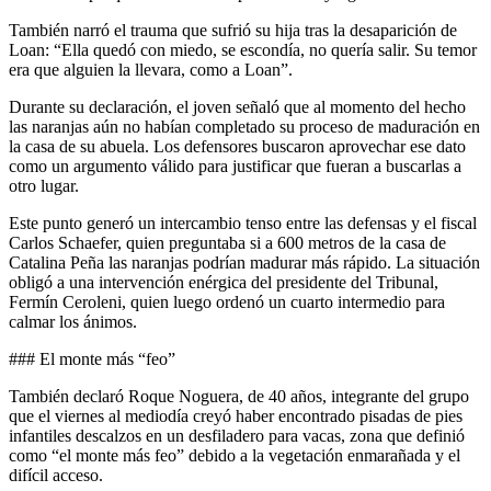
También narró el trauma que sufrió su hija tras la desaparición de
Loan: “Ella quedó con miedo, se escondía, no quería salir. Su temor
era que alguien la llevara, como a Loan”.
Durante su declaración, el joven señaló que al momento del hecho
las naranjas aún no habían completado su proceso de maduración en
la casa de su abuela. Los defensores buscaron aprovechar ese dato
como un argumento válido para justificar que fueran a buscarlas a
otro lugar.
Este punto generó un intercambio tenso entre las defensas y el fiscal
Carlos Schaefer, quien preguntaba si a 600 metros de la casa de
Catalina Peña las naranjas podrían madurar más rápido. La situación
obligó a una intervención enérgica del presidente del Tribunal,
Fermín Ceroleni, quien luego ordenó un cuarto intermedio para
calmar los ánimos.
### El monte más “feo”
También declaró Roque Noguera, de 40 años, integrante del grupo
que el viernes al mediodía creyó haber encontrado pisadas de pies
infantiles descalzos en un desfiladero para vacas, zona que definió
como “el monte más feo” debido a la vegetación enmarañada y el
difícil acceso.