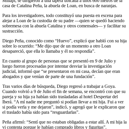
Millapi, se dirigieron a una tapera ubicada a unos 600 metros de la
casa de Catalina Peña, la abuela de Loan, en busca de naranjas.
Para los investigadores, todo constituyó una puesta en escena para
alejar a Loan de la custodia de su padre —quien se quedó haciendo
sobremesa con la abuela Catalina y otros comensales— y facilitar su
sustracción.
Diego Peña, conocido como “Huevo”, explicó que habló con su hija
sobre lo ocurrido: “Me dijo que de un momento a otro Loan
desapareció, que ella lo llamaba y él no respondía”.
En cuanto al grupo de personas que se presentó en 9 de Julio y
luego fueron procesadas por intentar desviar la investigación
judicial, informó que “se presentaron en mi casa, decían que eran
abogados y que venían de parte de una fundación”.
Tras varios días de búsqueda, Diego regresó a trabajar a Goya.
Cuando volvió a 9 de Julio el fin de semana, se encontró con que su
pareja y su hija ya habían sido trasladadas al hotel Despertar del
Iberá. “A mí nadie me preguntó si podían llevar a mi hija. Fui a ver
si podía verla y me dejaron”, indicó, y agregó que le explicaron que
el traslado había sido para “resguardarlas”.
Peña afirmó: “Sentí que no estaban obligadas a estar allí. A mi hija la
vi contenta porque le habían comprado libros y figuritas”.