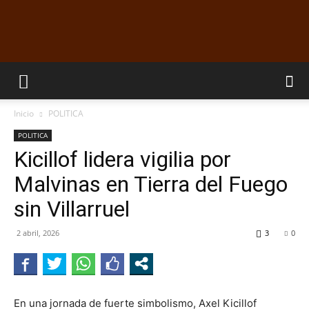
EL
Inicio
POLITICA
DORADILLO
POLITICA
Kicillof lidera vigilia por
Malvinas en Tierra del Fuego
RADIO
sin Villarruel
2 abril, 2026
3
0
En una jornada de fuerte simbolismo, Axel Kicillof