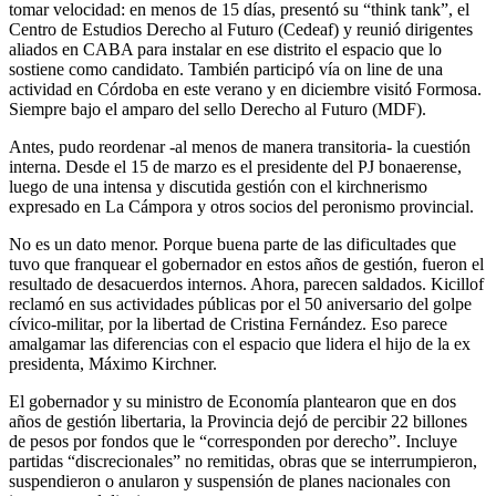
tomar velocidad: en menos de 15 días, presentó su “think tank”, el
Centro de Estudios Derecho al Futuro (Cedeaf) y reunió dirigentes
aliados en CABA para instalar en ese distrito el espacio que lo
sostiene como candidato. También participó vía on line de una
actividad en Córdoba en este verano y en diciembre visitó Formosa.
Siempre bajo el amparo del sello Derecho al Futuro (MDF).
Antes, pudo reordenar -al menos de manera transitoria- la cuestión
interna. Desde el 15 de marzo es el presidente del PJ bonaerense,
luego de una intensa y discutida gestión con el kirchnerismo
expresado en La Cámpora y otros socios del peronismo provincial.
No es un dato menor. Porque buena parte de las dificultades que
tuvo que franquear el gobernador en estos años de gestión, fueron el
resultado de desacuerdos internos. Ahora, parecen saldados. Kicillof
reclamó en sus actividades públicas por el 50 aniversario del golpe
cívico-militar, por la libertad de Cristina Fernández. Eso parece
amalgamar las diferencias con el espacio que lidera el hijo de la ex
presidenta, Máximo Kirchner.
El gobernador y su ministro de Economía plantearon que en dos
años de gestión libertaria, la Provincia dejó de percibir 22 billones
de pesos por fondos que le “corresponden por derecho”. Incluye
partidas “discrecionales” no remitidas, obras que se interrumpieron,
suspendieron o anularon y suspensión de planes nacionales con