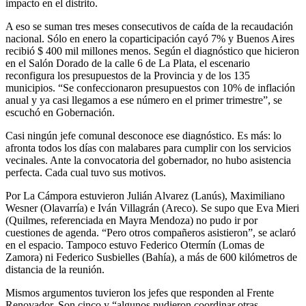
impacto en el distrito.
A eso se suman tres meses consecutivos de caída de la recaudación
nacional. Sólo en enero la coparticipación cayó 7% y Buenos Aires
recibió $ 400 mil millones menos. Según el diagnóstico que hicieron
en el Salón Dorado de la calle 6 de La Plata, el escenario
reconfigura los presupuestos de la Provincia y de los 135
municipios. “Se confeccionaron presupuestos con 10% de inflación
anual y ya casi llegamos a ese número en el primer trimestre”, se
escuchó en Gobernación.
Casi ningún jefe comunal desconoce ese diagnóstico. Es más: lo
afronta todos los días con malabares para cumplir con los servicios
vecinales. Ante la convocatoria del gobernador, no hubo asistencia
perfecta. Cada cual tuvo sus motivos.
Por La Cámpora estuvieron Julián Alvarez (Lanús), Maximiliano
Wesner (Olavarría) e Iván Villagrán (Areco). Se supo que Eva Mieri
(Quilmes, referenciada en Mayra Mendoza) no pudo ir por
cuestiones de agenda. “Pero otros compañeros asistieron”, se aclaró
en el espacio. Tampoco estuvo Federico Otermín (Lomas de
Zamora) ni Federico Susbielles (Bahía), a más de 600 kilómetros de
distancia de la reunión.
Mismos argumentos tuvieron los jefes que responden al Frente
Renovador. Son cinco y “algunos pudieron coordinar otras