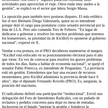
actividades para aprovechar el viaje. Otros están muy atados a la
gestión”, se explicó en el sector que lidera Sergio Massa.
La oposición pura también tuvo posturas dispares. El más enfático
fue el neo libertario Diego Valenzuela, quien no es intendente
porque dejó el cargo para postularse como senador provincial por la
lista de LLA. Pero aún comanda Tres de Febrero. “En lugar de
dedicarse a gobernar y resolver los muchos problemas que tenemos
los bonaerenses, su prioridad (la de Kicillof) es oponerse al gobierno
nacional”, expresó en X.
Similar a esa postura, en el PRO decidieron mantenerse al margen.
“Kicillof está enfocado en su posicionamiento electoral para el año
que viene. En vez de convocar para resolver los graves problemas
de todos los días, llama a hablar de economía nacional”, se quejó el
senador Pablo Petrecca, ex intendente de Pergamino. “La provincia
está sin gestión. Entendemos que hay una escasez de recursos
momentánea, pero Kicillof administra la provincia desde hace 6
años”, dijo el diputado Fernando Rovello (PRO). Es, aseguran, la
posición del macrismo.
El radicalismo definió una participación “institucional”. Envió una
delegación del Foro de Intendentes Radicales, con un puñado de
reclamos y pedidos concretos para dejar en mesa de entradas.
Incluyeron en el listado “mejorar la gestión y fortalecer la