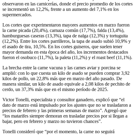
observaron en las carnicerías, donde el precio promedio de los cortes
se incrementó un 12,2%, frente a un aumento del 7,1% en los
supermercados.
Los cortes que experimentaron mayores aumentos en marzo fueron
la carne picada (20,4%), carnaza común (17,7%), falda (13,4%),
hamburguesas caseras (13,3%), tapa de nalga (12,3%) y tortuguita
(12,2%). Entre los cortes parrilleros, la tapa de asado subió 10,9% y
el asado de tira, 10,5%. En los cortes guiseros, que suelen tener
mayor demanda en esta época del año, los incrementos destacados
fueron el osobuco (11,7%), la paleta (11,2%) y el roast beef (11,1%).
La brecha entre la carne vacuna y las carnes aviar y porcina se
amplió: con lo que cuesta un kilo de asado se pueden comprar 3,92
kilos de pollo, un 22,8% más que en marzo del año pasado. De
manera similar, un kilo de asado equivale a 2,08 kilos de pechito de
cerdo, un 37,3% más que en el mismo período de 2025.
Victor Tonelli, especialista y consultor ganadero, explicó que “el
dato de marzo está impulsado por los ajustes que no se trasladaron a
precios de febrero y las primeras semanas de marzo”. Agregó que
“los matarifes siempre demoran en trasladar precios por si llegan a
bajar, pero en febrero y marzo no tuvieron chances”.
Tonelli consideró que “por el momento, la carne no seguirá