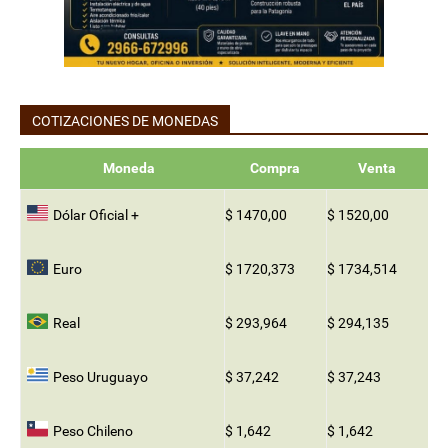
COTIZACIONES DE MONEDAS
Moneda
Compra
Venta
Dólar Oficial +
$ 1470,00
$ 1520,00
Euro
$ 1720,373
$ 1734,514
Real
$ 293,964
$ 294,135
Peso Uruguayo
$ 37,242
$ 37,243
Peso Chileno
$ 1,642
$ 1,642